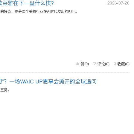
：欧莱雅在下一盘什么棋?
2026-07-26
的好奇，更是整个美妆行业在AI时代发出的叩问。
赞(
0
)
评论(
0
)
收藏(
0
)
”？一场WAIC UP思享会撕开的全球追问
2026-07-25
与直觉。