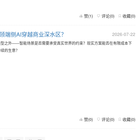
赞(
1
)
评论(
0
)
收藏(
0
)
引领端侧AI穿越商业深水区？
2026-07-22
模型之外——智能场景是否需要承受真实世界的约束？现实方案能否在有限成本下
持续的生意？
。
赞(
0
)
评论(
0
)
收藏(
0
)