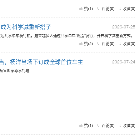
赞(
1
)
评论(
0
)
收藏(
0
)
车成为科学减重新搭子
2026-07-25
起共享单车骑行热，越来越多人通过共享单车“燃脂”骑行，开启科学减重新方式。
赞(
2
)
评论(
0
)
收藏(
0
)
预售，杨洋当场下订成全球首位车主
2026-07-24
，预售即享尊享礼遇
赞(
1
)
评论(
0
)
收藏(
0
)