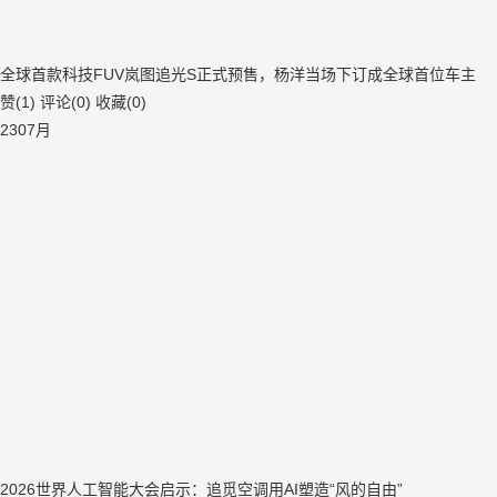
全球首款科技FUV岚图追光S正式预售，杨洋当场下订成全球首位车主
赞(
1
)
评论(
0
)
收藏(
0
)
23
07月
2026世界人工智能大会启示：追觅空调用AI塑造“风的自由”