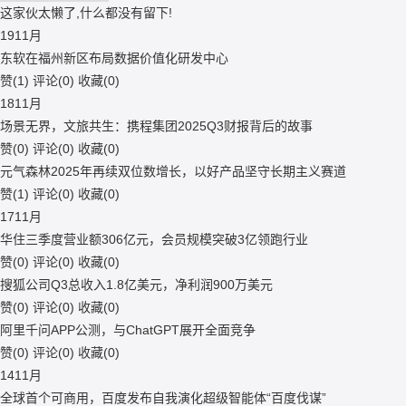
这家伙太懒了,什么都没有留下!
19
11月
东软在福州新区布局数据价值化研发中心
赞(
1
)
评论(
0
)
收藏(
0
)
18
11月
场景无界，文旅共生：携程集团2025Q3财报背后的故事
赞(
0
)
评论(
0
)
收藏(
0
)
元气森林2025年再续双位数增长，以好产品坚守长期主义赛道
赞(
1
)
评论(
0
)
收藏(
0
)
17
11月
华住三季度营业额306亿元，会员规模突破3亿领跑行业
赞(
0
)
评论(
0
)
收藏(
0
)
搜狐公司Q3总收入1.8亿美元，净利润900万美元
赞(
0
)
评论(
0
)
收藏(
0
)
阿里千问APP公测，与ChatGPT展开全面竞争
赞(
0
)
评论(
0
)
收藏(
0
)
14
11月
全球首个可商用，百度发布自我演化超级智能体“百度伐谋”