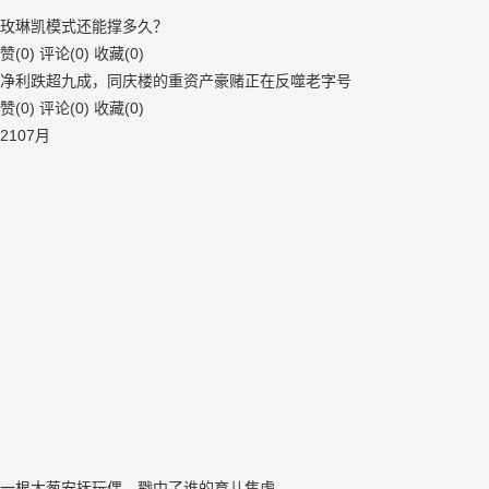
玫琳凯模式还能撑多久？
赞(
0
)
评论(
0
)
收藏(
0
)
净利跌超九成，同庆楼的重资产豪赌正在反噬老字号
赞(
0
)
评论(
0
)
收藏(
0
)
21
07月
一根大葱安抚玩偶，戳中了谁的育儿焦虑