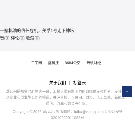
一瓶机油的信任危机，美孚1号走下神坛
赞(
0
)
评论(
0
)
收藏(
0
)
二牛网
蓝科技
8684公交
陆玖财经
关于我们
|
标签云
潮起网是知名TMT博客平台，汇聚大量有影响力的自媒体专栏作者，专注于公
众企业和创业型公司的报道，关注科技、互联网、财经、人工智能、新能源、
通信、汽车和教育等行业。
Copyright © 2026 潮起网 / 客服邮箱：
tuiba@vip.qq.com
/
/ 公网安备
32010202011088号