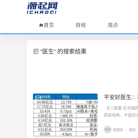
首页
财经
观点
“医生” 的搜索结果
平安好医生：
观点
文 | 医曜 在
药房电商，不是好大
管理员
/
观点