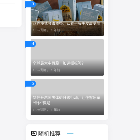
3
认养模式频遭质疑，认养一头牛发展受阻
1.3w阅读 ，
1 年前
4
全球最大中概股，加速撕标签？
1.6w阅读 ，
1 年前
5
​华住开启国庆体验升级行动，让住客乐享
“合体”假期
1.9w阅读 ，
1 年前
随机推荐