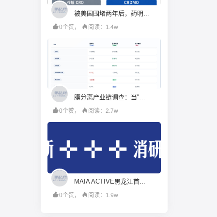
被美国围堵两年后，药明康德硬起来了
0个赞，
阅读：1.4w
膜分离产业链调查：当"工程商"试图变成"材料商"，谁赚到了钱？
0个赞，
阅读：2.7w
MAIA ACTIVE黑龙江首店即将启幕；东鹏饮料上半年净利润28.67亿元，同增20.72%；宝洁集团2026财年大中华区重回增长｜消研所周报
0个赞，
阅读：1.9w