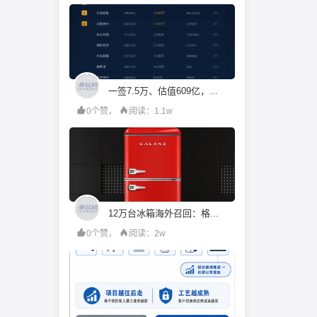
一签7.5万、估值609亿，机构投资人都在疯抢宇树科技？
0个赞，
阅读：1.1w
12万台冰箱海外召回：格兰仕的成本账算错了什么
0个赞，
阅读：2w