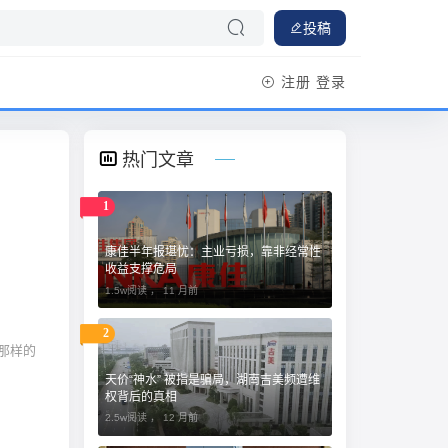
投稿
注册
登录
热门文章
1
康佳半年报堪忧：主业亏损，靠非经常性
收益支撑危局
1.5w阅读 ，
11 月前
2
那样的
天价“神水” 被指是骗局，湖南吉美频遭维
权背后的真相
2.5w阅读 ，
12 月前