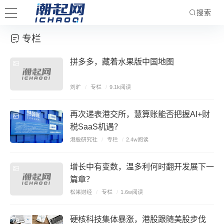
搜索
专栏
拼多多，藏着水果版中国地图
刘旷
/
专栏
/
9.1k阅读
再次递表港交所，慧算账能否把握AI+财
税SaaS机遇？
港股研究社
/
专栏
/
2.4w阅读
增长中有变数，温多利何时翻开发展下一
篇章？
松果财经
/
专栏
/
1.6w阅读
硬核科技集体暴涨，港股跟随美股步伐