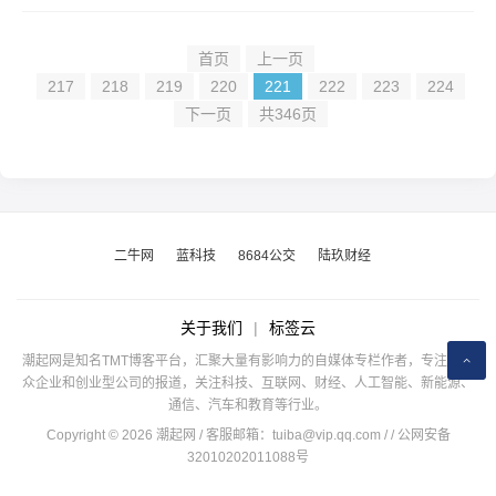
首页
上一页
217
218
219
220
221
222
223
224
下一页
共346页
二牛网
蓝科技
8684公交
陆玖财经
关于我们
|
标签云
潮起网是知名TMT博客平台，汇聚大量有影响力的自媒体专栏作者，专注于公
众企业和创业型公司的报道，关注科技、互联网、财经、人工智能、新能源、
通信、汽车和教育等行业。
Copyright © 2026 潮起网 / 客服邮箱：
tuiba@vip.qq.com
/
/ 公网安备
32010202011088号