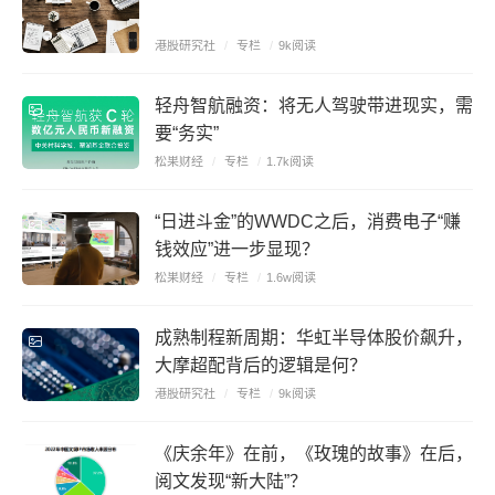
港股研究社
/
专栏
/
9k阅读
轻舟智航融资：将无人驾驶带进现实，需
要“务实”
松果财经
/
专栏
/
1.7k阅读
“日进斗金”的WWDC之后，消费电子“赚
钱效应”进一步显现？
松果财经
/
专栏
/
1.6w阅读
成熟制程新周期：华虹半导体股价飙升，
大摩超配背后的逻辑是何？
港股研究社
/
专栏
/
9k阅读
《庆余年》在前，《玫瑰的故事》在后，
阅文发现“新大陆”？