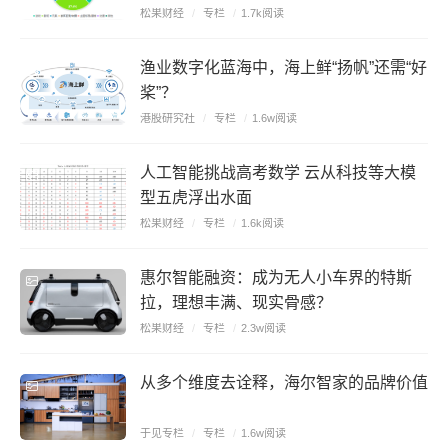
松果财经
/
专栏
/
1.7k阅读
渔业数字化蓝海中，海上鲜“扬帆”还需“好
桨”？
港股研究社
/
专栏
/
1.6w阅读
人工智能挑战高考数学 云从科技等大模
型五虎浮出水面
松果财经
/
专栏
/
1.6k阅读
惠尔智能融资：成为无人小车界的特斯
拉，理想丰满、现实骨感？
松果财经
/
专栏
/
2.3w阅读
从多个维度去诠释，海尔智家的品牌价值
于见专栏
/
专栏
/
1.6w阅读