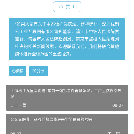
赞
1
*如果大家有关于中泰信托吴庆斌、建华建材、深圳优制
云工业互联网有限公司郑能欢、镇江市中级人民法院贾
黛舒、句容市人民法院赵剑岚、南京市鼓楼人民法院刘
桂占的相关新闻线索，欢迎联系我们，我们将联合其他
媒体进行全球范围的重点报道。
分享
阅读
上海松江九里亭街道2年前一强拆事件再掀争议，工厂主抗议引热
议
« 上一篇
08-07
又又又跨界，品牌们都给我进来学学茅台的营销！
08-07
下一篇 »