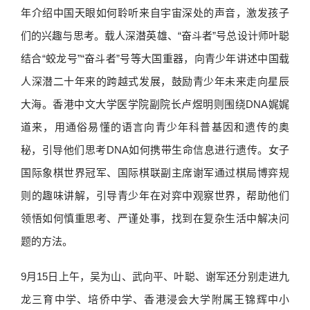
年介绍中国天眼如何聆听来自宇宙深处的声音，激发孩子
们的兴趣与思考。载人深潜英雄、“奋斗者”号总设计师叶聪
结合“蛟龙号”“奋斗者”号等大国重器，向青少年讲述中国载
人深潜二十年来的跨越式发展，鼓励青少年未来走向星辰
大海。香港中文大学医学院副院长卢煜明则围绕DNA娓娓
道来，用通俗易懂的语言向青少年科普基因和遗传的奥
秘，引导他们思考DNA如何携带生命信息进行遗传。女子
国际象棋世界冠军、国际棋联副主席谢军通过棋局博弈规
则的趣味讲解，引导青少年在对弈中观察世界，帮助他们
领悟如何慎重思考、严谨处事，找到在复杂生活中解决问
题的方法。
9月15日上午，吴为山、武向平、叶聪、谢军还分别走进九
龙三育中学、培侨中学、香港浸会大学附属王锦辉中小