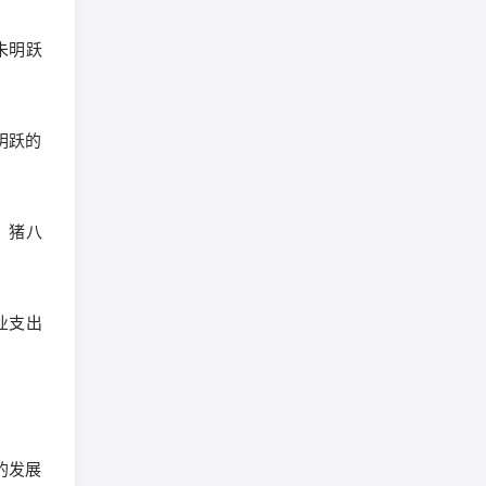
朱明跃
朱明跃的
，猪八
业支出
的发展