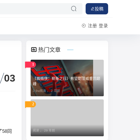
投稿
注册
登录
热门文章
1
03
《蜘蛛侠：崭新之日》有望助漫威重回巅
峰
2.9w阅读 ，
2 周前
2
58同
阅读 ，
29 年前