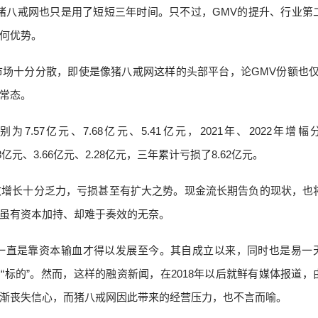
猪八戒网也只是用了短短三年时间。只不过，GMV的提升、行业第
何优势。
场十分分散，即使是像猪八戒网这样的头部平台，论GMV份额也仅
常态。
为7.57亿元、7.68亿元、5.41亿元，2021年、2022年增幅
68亿元、3.66亿元、2.28亿元，三年累计亏损了8.62亿元。
收增长十分乏力，亏损甚至有扩大之势。现金流长期告负的现状，也
虽有资本加持、却难于奏效的无奈。
一直是靠资本输血才得以发展至今。其自成立以来，同时也是易一
“标的”。然而，这样的融资新闻，在2018年以后就鲜有媒体报道，
渐丧失信心，而猪八戒网因此带来的经营压力，也不言而喻。