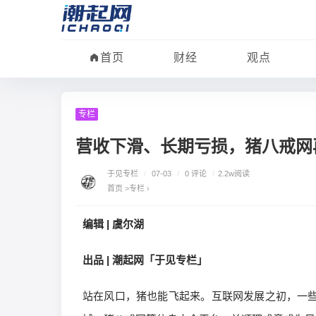
首页
财经
观点
专栏
营收下滑、长期亏损，猪八戒网
于见专栏
/
07-03
/
0 评论
/
2.2w阅读
首页
>
专栏
›
编辑 | 虞尔湖
出品 | 潮起网「于见专栏」
站在风口，猪也能飞起来。互联网发展之初，一些