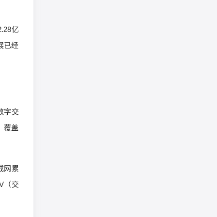
28亿
展已经
数字交
，覆盖
戒网累
MV（交