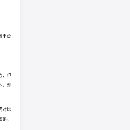
。
易平台
趋势，但
本，却
明对比
营销、