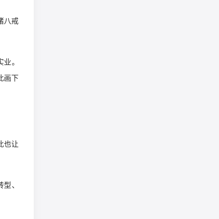
猪八戒
实业。
此画下
此也让
转型、