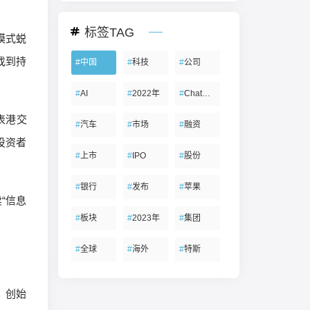
标签TAG
模式蜕
找到持
#
中国
#
科技
#
公司
#
AI
#
2022年
#
ChatGPT
表港交
#
汽车
#
市场
#
融资
投资者
#
上市
#
IPO
#
股份
#
银行
#
发布
#
苹果
“信息
#
板块
#
2023年
#
集团
#
全球
#
海外
#
特斯
，创始