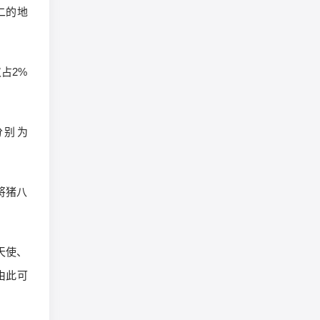
二的地
占2%
分别为
将猪八
天使、
由此可