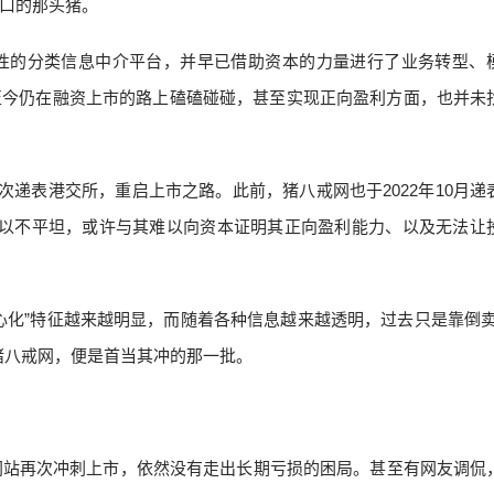
口的那头猪。
合性的分类信息中介平台，并早已借助资本的力量进行了业务转型、
至今仍在融资上市的路上磕磕碰碰，甚至实现正向盈利方面，也并未
次递表港交所，重启上市之路。此前，猪八戒网也于2022年10月递
所以不平坦，或许与其难以向资本证明其正向盈利能力、以及无法让
心化”特征越来越明显，而随着各种信息越来越透明，过去只是靠倒卖
猪八戒网，便是首当其冲的那一批。
网站再次冲刺上市，依然没有走出长期亏损的困局。甚至有网友调侃