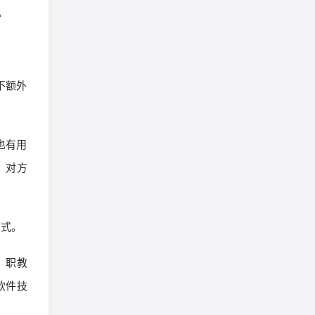
。
不额外
也有用
，对方
模式。
。职教
软件技