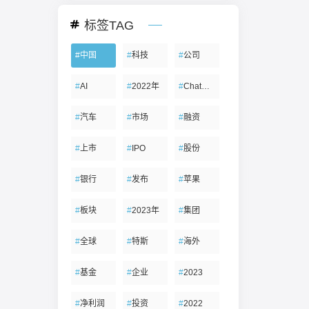
标签TAG
#
中国
#
科技
#
公司
#
AI
#
2022年
#
ChatGPT
#
汽车
#
市场
#
融资
#
上市
#
IPO
#
股份
#
银行
#
发布
#
苹果
#
板块
#
2023年
#
集团
#
全球
#
特斯
#
海外
#
基金
#
企业
#
2023
#
净利润
#
投资
#
2022