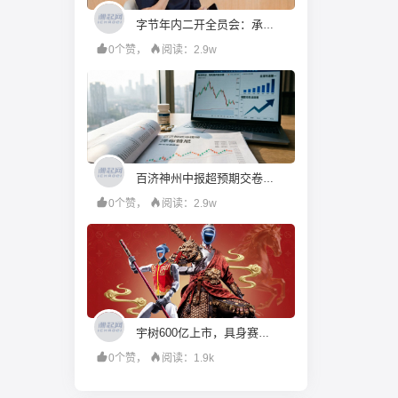
字节年内二开全员会：承认语言模型落后，转向To B，重仓年轻人
0个赞，
阅读：2.9w
百济神州中报超预期交卷：泽布替尼登顶全球，为何股价高开低走丨看财报
0个赞，
阅读：2.9w
宇树600亿上市，具身赛道有了定价之锚
0个赞，
阅读：1.9k