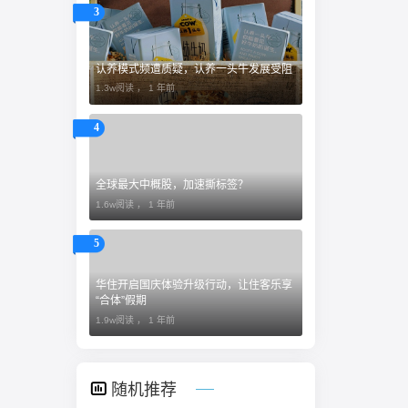
3
认养模式频遭质疑，认养一头牛发展受阻
1.3w阅读 ，
1 年前
4
全球最大中概股，加速撕标签？
1.6w阅读 ，
1 年前
5
​华住开启国庆体验升级行动，让住客乐享
“合体”假期
1.9w阅读 ，
1 年前
随机推荐