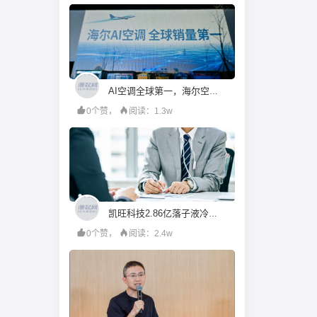
AI空调全球第一，海尔空调发布全场景AI空气方案
0个赞，
阅读：1.3w
凯旺科技2.86亿落子液冷散热，连亏三年下的跨界自救成效待考丨并购一线
0个赞，
阅读：2.4w