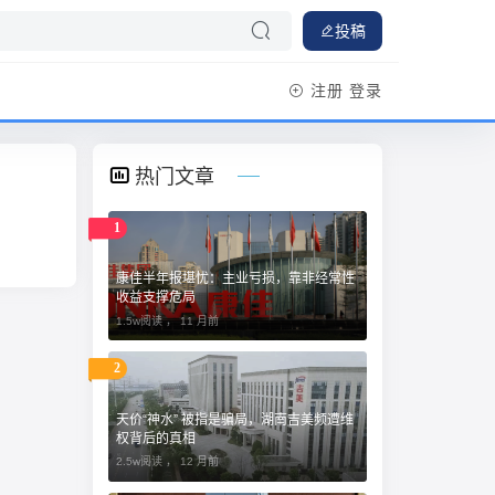
投稿
注册
登录
热门文章
1
康佳半年报堪忧：主业亏损，靠非经常性
收益支撑危局
1.5w阅读 ，
11 月前
2
天价“神水” 被指是骗局，湖南吉美频遭维
权背后的真相
2.5w阅读 ，
12 月前