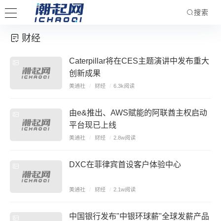
搜索
财经
Caterpillar将在CES主题演讲中发布重大
创新成果
美通社
/
财经
/
6.3k阅读
由e&推出、AWS赋能的阿联酋主权启动
平台现已上线
美通社
/
财经
/
2.8w阅读
DXC在菲律宾首设客户体验中心
美通社
/
财经
/
2.1w阅读
中国银行发布"中银环球薪"全球发薪产品