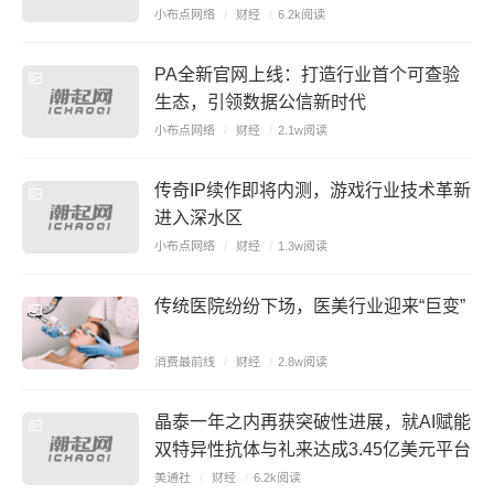
小布点网络
/
财经
/
6.2k阅读
PA全新官网上线：打造行业首个可查验
生态，引领数据公信新时代
小布点网络
/
财经
/
2.1w阅读
传奇IP续作即将内测，游戏行业技术革新
进入深水区
小布点网络
/
财经
/
1.3w阅读
传统医院纷纷下场，医美行业迎来“巨变”
消费最前线
/
财经
/
2.8w阅读
晶泰一年之内再获突破性进展，就AI赋能
双特异性抗体与礼来达成3.45亿美元平台
战略合作
美通社
/
财经
/
6.2k阅读