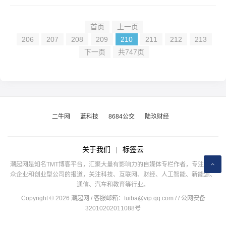
首页
上一页
206
207
208
209
210
211
212
213
下一页
共747页
二牛网
蓝科技
8684公交
陆玖财经
关于我们
|
标签云
潮起网是知名TMT博客平台，汇聚大量有影响力的自媒体专栏作者，专注于公
众企业和创业型公司的报道，关注科技、互联网、财经、人工智能、新能源、
通信、汽车和教育等行业。
Copyright © 2026 潮起网 / 客服邮箱：
tuiba@vip.qq.com
/
/ 公网安备
32010202011088号