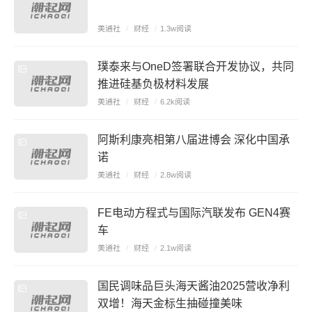
美通社
/
财经
/
1.3w阅读
璞泰来与OneD签署联合开发协议，共同
推进硅基负极材料发展
美通社
/
财经
/
6.2k阅读
阿斯利康亮相第八届进博会 深化中国承
诺
美通社
/
财经
/
2.8w阅读
FE电动方程式与国际汽联发布 GEN4赛
车
美通社
/
财经
/
2.1w阅读
国民调味品巨头海天酱油2025营收净利
双增！海天金标生抽碰撞美味