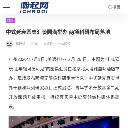
搜索
财经
中式延衰圆桌汇谈圆满举办 两项科研布局落地
管理员
/
07-01
/
0 评论
/
2.4w阅读
广州2026年7月1日 /美通社/ -- 6 月 26 日，主题为"中式延
衰.让年轻可感可见"的圆桌汇谈在北京北大博雅国际酒店举
办，现场发布两项无限极科研重大信息：中式延衰真实世
界干预和队列研究项目正式启动、青年学术开放基金二期
开放课题开放申报，持续夯实草本延衰领域科研体系建
设。