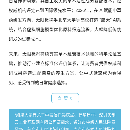
日常养护场景，其自主攻关的草本活性成分复配技术，经
权威机构评定达到国际领先水平；2026年，在 AI赋能中草
药研发方向，无限极携手北京大学等高校打造 "应天" AI系
统，结合虚拟细胞模型优化原料筛选流程，大幅降低传统
研发的试错成本。
未来，无限极将持续夯实草本延衰技术领域的科学论证基
础，推动行业建立标准化评价体系，让消费者凭借权威科
研成果挑选适配自身的养生方案，让中式延衰成为看得
见、感受得到的日常健康选择。
赞
0
*如果大家有关于中泰信托吴庆斌、建华建材、深圳优制
云工业互联网有限公司郑能欢、镇江市中级人民法院贾
黛舒、句容市人民法院赵剑岚、南京市鼓楼人民法院刘