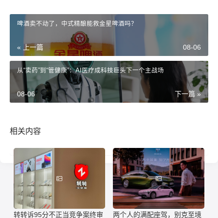
啤酒卖不动了，中式精酿能救金星啤酒吗？
« 上一篇
08-06
从“卖药”到“管健康”：AI医疗成科技巨头下一个主战场
08-06
下一篇 »
相关内容
转转诉95分不正当竞争案终审
两个人的满配座驾，别克至境