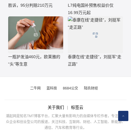
胜诉，95分判赔210万元
L7纯电国补预售权益价仅
16.99万元起
一瓶护发油460元，欧莱雅的
泰康在线“走捷径”，刘挺军“走
“头”等生意
正路”
二牛网
蓝科技
8684公交
陆玖财经
关于我们
|
标签云
潮起网是知名TMT博客平台，汇聚大量有影响力的自媒体专栏作者，专注于公
众企业和创业型公司的报道，关注科技、互联网、财经、人工智能、新能源、
通信、汽车和教育等行业。