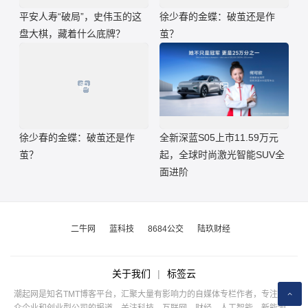
平安人寿“破局”，史伟玉的这
徐少春的金蝶：破茧还是作
盘大棋，藏着什么底牌？
茧？
徐少春的金蝶：破茧还是作
全新深蓝S05上市11.59万元
茧？
起，全球时尚激光智能SUV全
面进阶
二牛网
蓝科技
8684公交
陆玖财经
关于我们
|
标签云
潮起网是知名TMT博客平台，汇聚大量有影响力的自媒体专栏作者，专注于公
众企业和创业型公司的报道，关注科技、互联网、财经、人工智能、新能源、