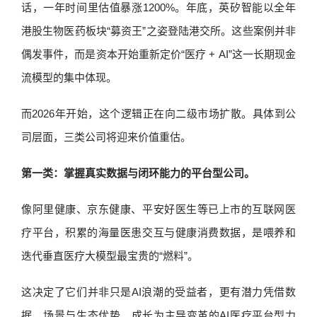
话，一年时间里估值暴涨1200%。年底，英矽智能以全年
港股生物医药板块“募资王”之姿登陆港交所。这些案例并非
偶发事件，而是资本开始重新定价“医疗 + AI”这一长期现金
流模型的集中体现。
而2026年开始，这个逻辑正在向二级市场扩散。具体到公
司层面，三类公司将迎来价值重估。
第一类：掌握真实数据与闭环能力的平台型公司。
像阿里健康、京东健康、平安好医生等已上市的互联网医
疗平台，积累的海量医患交互与健康消费数据，是喂养和
迭代垂直医疗大模型最宝贵的“燃料”。
这决定了它们并非只是AI浪潮的受益者，更有潜力凭借数
据、场景与生态优势，成长为主导变革的AI医疗平台型力