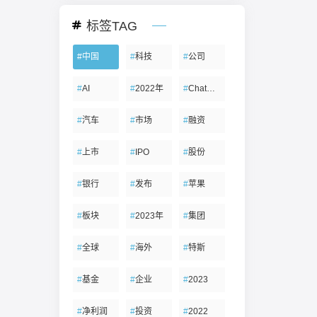
标签TAG
#
中国
#
科技
#
公司
#
AI
#
2022年
#
ChatGPT
#
汽车
#
市场
#
融资
#
上市
#
IPO
#
股份
#
银行
#
发布
#
苹果
#
板块
#
2023年
#
集团
#
全球
#
海外
#
特斯
#
基金
#
企业
#
2023
#
净利润
#
投资
#
2022