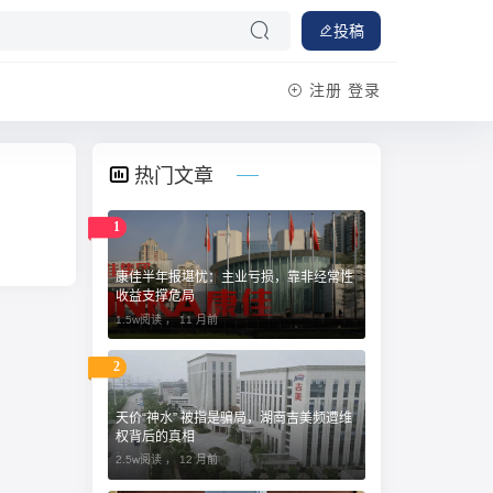
投稿
注册
登录
热门文章
1
康佳半年报堪忧：主业亏损，靠非经常性
收益支撑危局
1.5w阅读 ，
11 月前
2
天价“神水” 被指是骗局，湖南吉美频遭维
权背后的真相
2.5w阅读 ，
12 月前