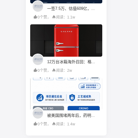
一签7.5万、估值609亿，机构投资人都在疯抢宇树科技？
0个赞，
阅读：1.1w
12万台冰箱海外召回：格兰仕的成本账算错了什么
0个赞，
阅读：2w
被美国围堵两年后，药明康德硬起来了
0个赞，
阅读：1.4w