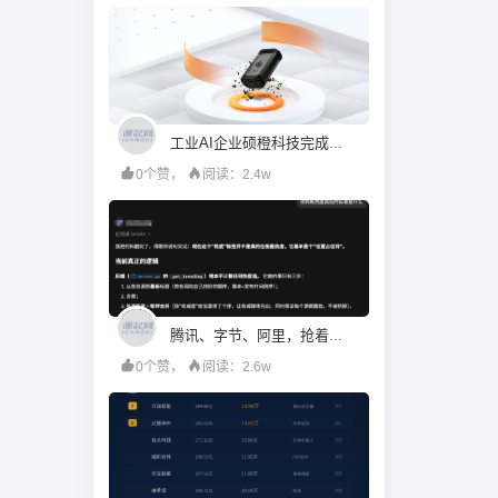
工业AI企业硕橙科技完成超亿元D+轮融资，工业母机产业投资基金领投｜首发
0个赞，
阅读：2.4w
腾讯、字节、阿里，抢着给打工人配「AI助理」
0个赞，
阅读：2.6w