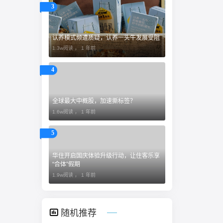
3
认养模式频遭质疑，认养一头牛发展受阻
1.3w阅读 ，
1 年前
4
全球最大中概股，加速撕标签？
1.6w阅读 ，
1 年前
5
​华住开启国庆体验升级行动，让住客乐享
“合体”假期
1.9w阅读 ，
1 年前
随机推荐