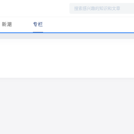
搜
索
新潮
专栏