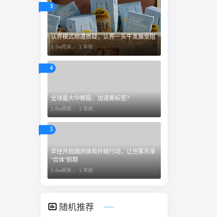
3
认养模式频遭质疑，认养一头牛发展受阻
1.3w阅读 ，
1 年前
4
全球最大中概股，加速撕标签？
1.6w阅读 ，
1 年前
5
​华住开启国庆体验升级行动，让住客乐享
“合体”假期
1.9w阅读 ，
1 年前
随机推荐