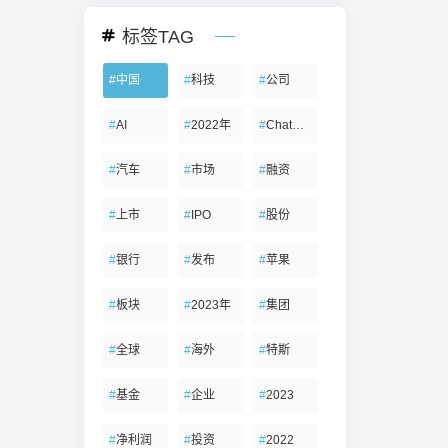
标签TAG
#
中国
#
科技
#
公司
#
AI
#
2022年
#
ChatGPT
#
汽车
#
市场
#
融资
#
上市
#
IPO
#
股份
#
银行
#
发布
#
苹果
#
板块
#
2023年
#
集团
#
全球
#
海外
#
特斯
#
基金
#
企业
#
2023
#
净利润
#
投资
#
2022