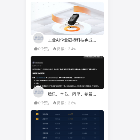
工业AI企业硕橙科技完成超亿元D+轮融资，工业母机产业投资基金领投｜首发
0个赞，
阅读：2.4w
腾讯、字节、阿里，抢着给打工人配「AI助理」
0个赞，
阅读：2.6w