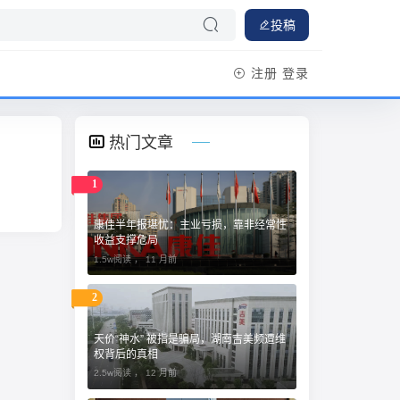
投稿
注册
登录
热门文章
1
康佳半年报堪忧：主业亏损，靠非经常性
收益支撑危局
1.5w阅读 ，
11 月前
2
天价“神水” 被指是骗局，湖南吉美频遭维
权背后的真相
2.5w阅读 ，
12 月前