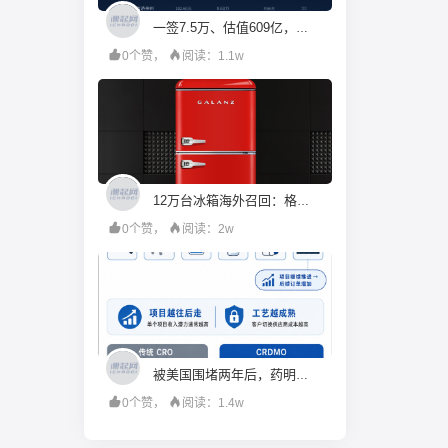
一签7.5万、估值609亿，机构投资人都在疯抢宇树科技？
0个赞，
阅读：1.1w
12万台冰箱海外召回：格兰仕的成本账算错了什么
0个赞，
阅读：2w
被美国围堵两年后，药明康德硬起来了
0个赞，
阅读：1.4w