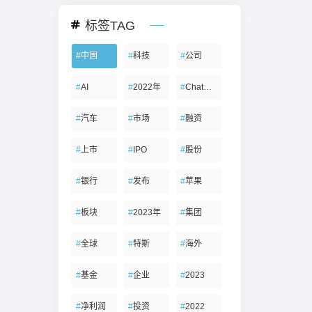
标签TAG
#
中国
#
科技
#
公司
#
AI
#
2022年
#
ChatGPT
#
汽车
#
市场
#
融资
#
上市
#
IPO
#
股份
#
银行
#
发布
#
苹果
#
板块
#
2023年
#
集团
#
全球
#
特斯
#
海外
#
基金
#
企业
#
2023
#
净利润
#
投资
#
2022