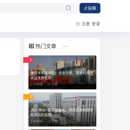
投稿
注册
登录
热门文章
1
康佳半年报堪忧：主业亏损，靠非经常性
收益支撑危局
1.5w阅读 ，
11 月前
2
天价“神水” 被指是骗局，湖南吉美频遭维
权背后的真相
2.5w阅读 ，
12 月前