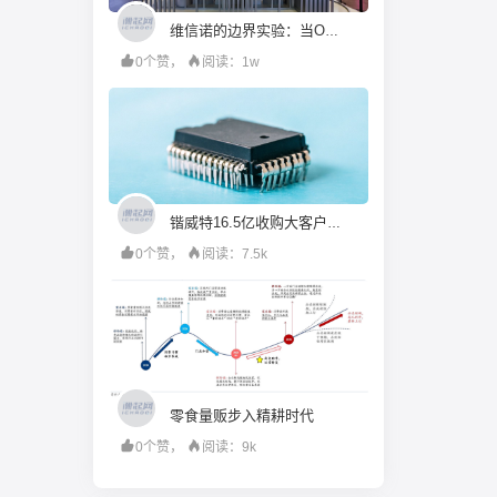
维信诺的边界实验：当OLED大厂决定走进ChinaJoy
0个赞，
阅读：1w
锴威特16.5亿收购大客户：“小吞大”背后的股权接力与对赌反差
0个赞，
阅读：7.5k
零食量贩步入精耕时代
0个赞，
阅读：9k