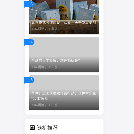
3
认养模式频遭质疑，认养一头牛发展受阻
1.3w阅读 ，
1 年前
4
全球最大中概股，加速撕标签？
1.6w阅读 ，
1 年前
5
​华住开启国庆体验升级行动，让住客乐享
“合体”假期
1.9w阅读 ，
1 年前
随机推荐