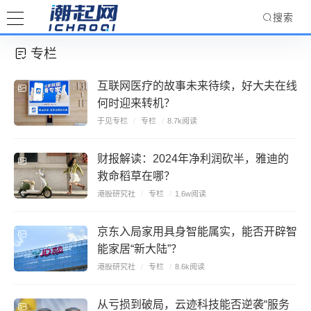
搜索
专栏
互联网医疗的故事未来待续，好大夫在线
何时迎来转机？
于见专栏
/
专栏
/
8.7k阅读
财报解读：2024年净利润砍半，雅迪的
救命稻草在哪？
港股研究社
/
专栏
/
1.6w阅读
京东入局家用具身智能属实，能否开辟智
能家居“新大陆”？
港股研究社
/
专栏
/
8.6k阅读
从亏损到破局，云迹科技能否逆袭“服务