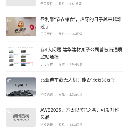
于见专栏
/
专栏
/
8.5k阅读
盈利靠“节衣缩食”，虎牙的日子越来越难
过了
于见专栏
/
专栏
/
2.3w阅读
存4大问题 建华建材某子公司曾被南通质
监站通报
于见专栏
/
专栏
/
1.6w阅读
比亚迪车载无人机：能否“既要又要”？
科技说说
/
专栏
/
2.3w阅读
AWE2025：方太以“鲜”之名，引发升维
风暴
科技说说
/
专栏
/
1.6w阅读