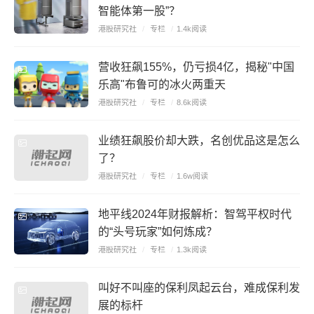
智能体第一股”？
港股研究社
/
专栏
/
1.4k阅读
营收狂飙155%，仍亏损4亿，揭秘"中国
乐高"布鲁可的冰火两重天
港股研究社
/
专栏
/
8.6k阅读
业绩狂飙股价却大跌，名创优品这是怎么
了？
港股研究社
/
专栏
/
1.6w阅读
地平线2024年财报解析：智驾平权时代
的“头号玩家”如何炼成？
港股研究社
/
专栏
/
1.3k阅读
叫好不叫座的保利凤起云台，难成保利发
展的标杆