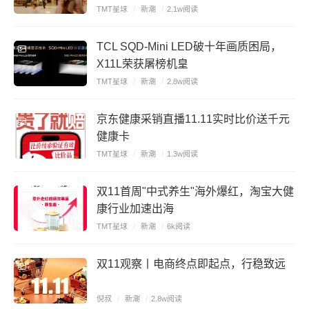
TMT星球
/
新潮
/
2.1w阅读
TCL SQD-Mini LED破十年画质困局，
X11L荣获屠榜机皇
TMT星球
/
新潮
/
2.8w阅读
京东健康采销直播11.11实时比价送千元
健康卡
TMT星球
/
新潮
/
1.3w阅读
双11首周"中式养生"海外爆红，淘宝大健
康行业加速出海
TMT星球
/
新潮
/
6k阅读
双11观察丨电商终点即起点，行稳致远
倪叔
/
新潮
/
2.8w阅读