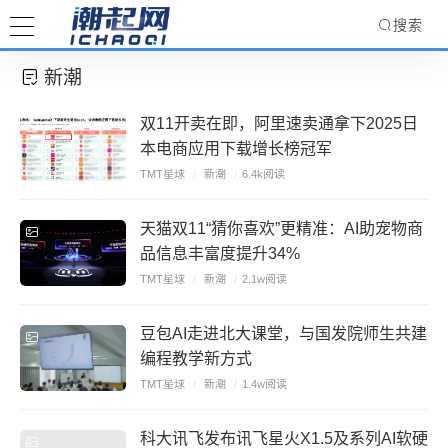
搜索
新潮
双11开卖在即，阿里速卖通拿下2025日
本电商应用下载增长榜冠军
TMT星球
/
新潮
/
6.4k阅读
天猫双11“猜你喜欢”更精准：AI助宠物商
品信息丰富度提升34%
TMT星球
/
新潮
/
2.1w阅读
豆包AI走进北大课堂，与国发院师生共建
编程教学新方式
TMT星球
/
新潮
/
1.4w阅读
科大讯飞发布讯飞星火X1.5及系列AI软硬