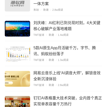
一体方案
朱翊
/
新潮
/
2.8w阅读
刘庆峰：AI红利已到兑现时刻，4大关键
核心破解产业落地难题
TMT星球
/
新潮
/
1.4w阅读
5款AI原生App月活破千万，字节、腾
讯、蚂蚁纷纷落子
TMT星球
/
新潮
/
1.3w阅读
网易云音乐上线“AI调音大师”，解锁音效
全新沉浸体验
TMT星球
/
新潮
/
2.8w阅读
钉钉AI表格重大技术突破，业内首个真正
实现单表容量千万热行