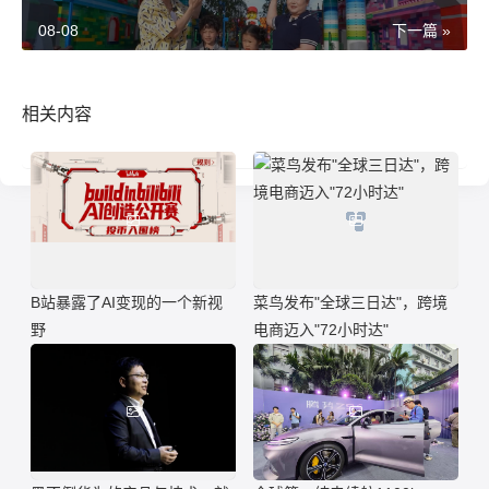
08-08
下一篇 »
相关内容
B站暴露了AI变现的一个新视
菜鸟发布"全球三日达"，跨境
野
电商迈入"72小时达"