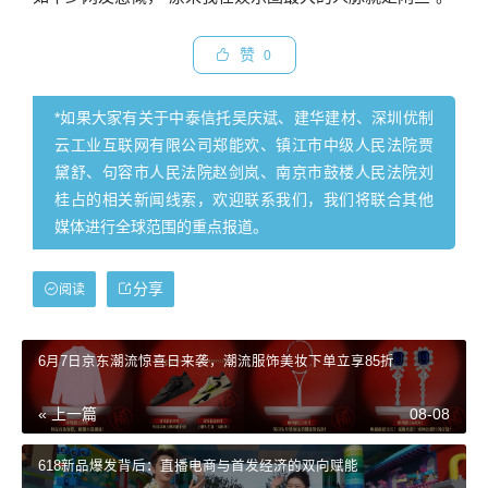
赞
0
*如果大家有关于中泰信托吴庆斌、建华建材、深圳优制
云工业互联网有限公司郑能欢、镇江市中级人民法院贾
黛舒、句容市人民法院赵剑岚、南京市鼓楼人民法院刘
桂占的相关新闻线索，欢迎联系我们，我们将联合其他
媒体进行全球范围的重点报道。
分享
阅读
6月7日京东潮流惊喜日来袭，潮流服饰美妆下单立享85折
« 上一篇
08-08
618新品爆发背后：直播电商与首发经济的双向赋能