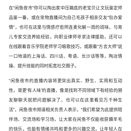
在“闲鱼夜市”你可以掏出家中压箱底的老宝贝让文玩鉴定师
品鉴一番，或在宠物直播间为自己毛孩子相亲交友“包办爱
情“，也可在这里与情感疗愈师连麦化解一周的班味，与育
儿专家交流养娃经验，向职业律师寻求法律援助，还可以
在线跟着音乐学院老师学习唱歌技巧，或跟着“方言大师”说
一口地道的上海话、四川话、粤语、长沙话等等，陶冶情
操、提升技能的同时拓宽社交圈子。
“闲鱼夜市的直播内容将更突出真实、野生、实用和互动
性，是更‘有人味’的直播，像是找到不同领域下有经验的朋
友聊聊天就把问题解决了，也可以在这里看见万千种生
活”，闲鱼夜市频道相关负责人表示，“我们希望为此提供陪
伴场、交流场和学习场，让大家在闲鱼不仅能收获薅羊毛
的快乐，也能有情绪共鸣和更多的兴趣交流，让年轻人在