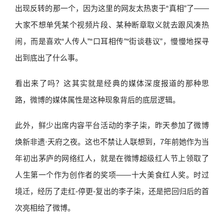
出现反转的那一个，因为这里的网友太热衷于“真相”了——
大家不想单凭某个视频片段、某种断章取义就去跟风凑热
闹，而是喜欢“人传人”“口耳相传”“街谈巷议”，慢慢地探寻
出到底出了什么事。
看出来了吗？这其实就是经典的媒体深度报道的那种思
路，微博的媒体属性是这种现象背后的底层逻辑。
此外，鲜少出席内容平台活动的李子柒，昨天参加了微博
焕新非遗·天府之夜。这也不禁让人联想到，7年前她作为当
年初出茅庐的网络红人，就是在微博超级红人节上领取了
人生第一个作为创作者的奖项——十大美食红人奖。时过
境迁，经历了走红-停更-复出的李子柒，还是把回归后的首
次亮相给了微博。