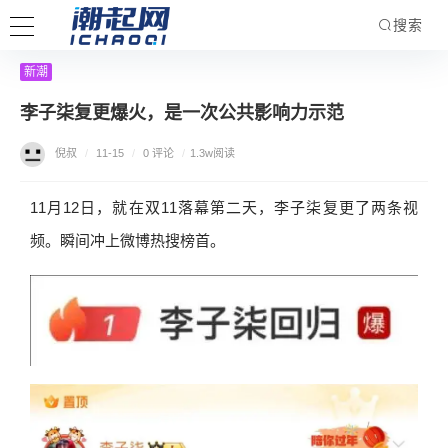
搜索
新潮
李子柒复更爆火，是一次公共影响力示范
倪叔
/
11-15
/
0 评论
/
1.3w阅读
11月12日，就在双11落幕第二天，李子柒复更了两条视
频。瞬间冲上微博热搜榜首。