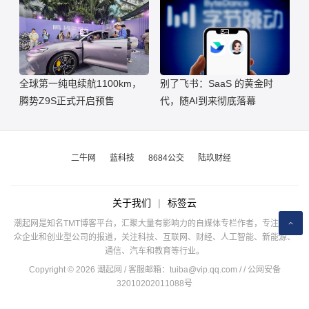
全球第一纯电续航1100km，
别了飞书：SaaS 的黄金时
腾势Z9S正式开启预售
代，随AI到来彻底落幕
二牛网
蓝科技
8684公交
陆玖财经
关于我们
|
标签云
潮起网是知名TMT博客平台，汇聚大量有影响力的自媒体专栏作者，专注于公
众企业和创业型公司的报道，关注科技、互联网、财经、人工智能、新能源、
通信、汽车和教育等行业。
Copyright © 2026 潮起网 / 客服邮箱：
tuiba@vip.qq.com
/
/ 公网安备
32010202011088号