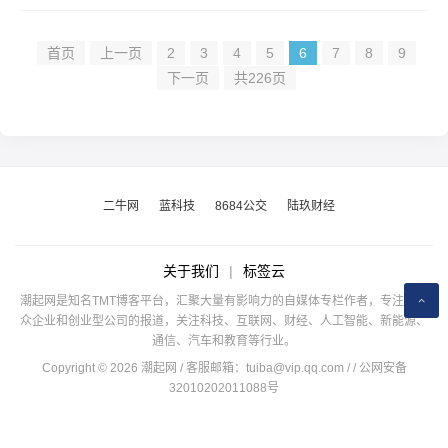
首页
上一页
2
3
4
5
6
7
8
9
下一页
共226页
二牛网
蓝科技
8684公交
陆玖财经
关于我们
|
标签云
潮起网是知名TMT博客平台，汇聚大量有影响力的自媒体专栏作者，专注于公
众企业和创业型公司的报道，关注科技、互联网、财经、人工智能、新能源、
通信、汽车和教育等行业。
Copyright © 2026 潮起网 / 客服邮箱：
tuiba@vip.qq.com
/
/ 公网安备
32010202011088号