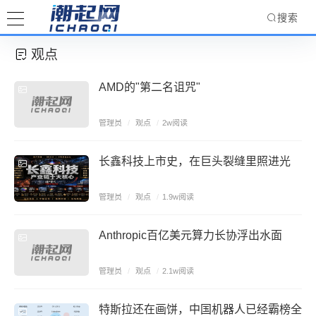
搜索
观点
AMD的"第二名诅咒"
管理员
/
观点
/
2w阅读
长鑫科技上市史，在巨头裂缝里照进光
管理员
/
观点
/
1.9w阅读
Anthropic百亿美元算力长协浮出水面
管理员
/
观点
/
2.1w阅读
特斯拉还在画饼，中国机器人已经霸榜全