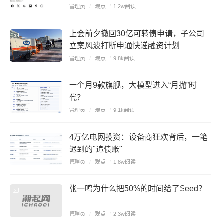
管理员
/
观点
/
1.2w阅读
上会前夕撤回30亿可转债申请，子公司
立案风波打断申通快递融资计划
管理员
/
观点
/
9.8k阅读
一个月9款旗舰，大模型进入“月抛”时
代？
管理员
/
观点
/
9.1k阅读
4万亿电网投资：设备商狂欢背后，一笔
迟到的"追债账"
管理员
/
观点
/
1.8w阅读
张一鸣为什么把50%的时间给了Seed？
管理员
/
观点
/
2.3w阅读