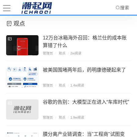
搜索
观点
12万台冰箱海外召回：格兰仕的成本账
算错了什么
管理员
/
观点
/
2w阅读
被美国围堵两年后，药明康德硬起来了
管理员
/
观点
/
1.4w阅读
谷歌的告别：大模型正在进入“车库时代”
管理员
/
观点
/
1.9w阅读
膜分离产业链调查：当"工程商"试图变