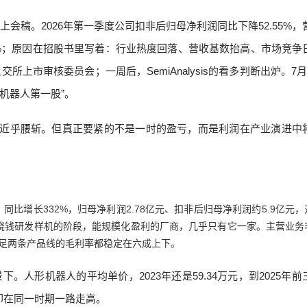
会稿。2026年第一季度公司扣非后归母净利润同比下降52.55%，
.49%；原因在招股书里写着：行业热度回落、营收基数抬高、市场竞争
上市审核委员会；一周后，SemiAnalysis的看多判断出炉。7月
机器人第一股”。
润近乎腰斩。但真正要紧的不是一时的盈亏，而是利润在产业演进中
，同比增长332%，归母净利润2.78亿元、扣非后归母净利润约5.9亿元
在烧钱研发样机的阶段，能规模化盈利的厂商，几乎只有它一家。主营业务
人形与四足两条产品线的毛利率都稳定在六成上下。
人形机器人的平均单价，2023年还是59.34万元，到2025年前
率却在同一时期一路走高。