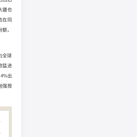
大疆也
觅也在同
份额，
为全球
歌猛进
4%出
勉强按