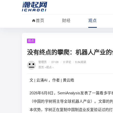
首页
财经
观点
观点
没有终点的攀爬：机器人产业的
管理员
/
07-08
/
0 评论
/
8.8k阅读
首页
>
观点
›
文 | 云涌AI ，作者 | 黄云皓
2026年6月8日，SemiAnalysis发表了一篇看多宇树的长文，标
（中国的宇树将主导全球机器人产业）。文章的
本优势，宇树正在复制中国制造业反复验证过的打