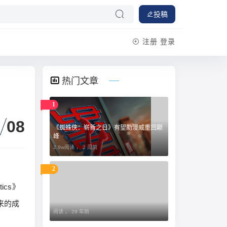
投稿
注册
登录
热门文章
1
08
《蜘蛛侠：崭新之日》有望助漫威重回巅
峰
2.9w阅读 ，
2 周前
2
tics》
来的成
阅读 ，
29 年前