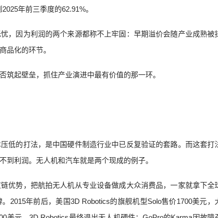
2025年前三季度的62.91%。
无忧，因为利润的两个来源都称不上牢固：早期溢价会随产业成熟被
商品化的环节。
否筑起壁垒，抓住产业演进中最有价值的那一环。
本压低的打法，是中国硬件制造行业中已反复验证的套路。而这套打
不到利润。无人机和汽车就是两个现成的例子。
应链优势，把航拍无人机从专业设备做成大众消费品，一家就拿下全
5年前后，美国3D Robotics的旗舰机型Solo售价1700美元
美元，3D Robotics最终退出无人机硬件；GoPro的Karma因故