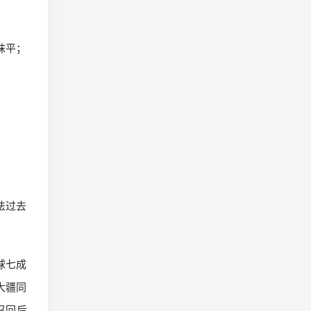
抹平；
法过去
球七成
，大疆同
障召回后