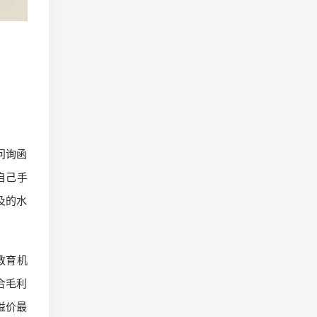
问询函
自己手
及的水
教育机
合毛利
溢价最