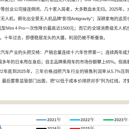
ily等创业公司接连倒闭，几十家入局者，大多数血本无归。2025年，
人机，孵化出全景无人机品牌“影翎Antigravity”；深耕家电的追
ini 4 Pro一次性降价最高近1500元；而它的全球消费级无人机
。十年过去，即便稳居龙头的大疆，利润仍被不断蚕食。
球汽车产业的头把交椅：产销总量连续十六年世界第一；连续两年成
把称霸多年的日本甩在身后；自主品牌乘用车的市场份额攀上65%。但高
2年底到2025年，三年价格战把汽车行业的销售利润率从5.7%压到
；最后要靠监管部门出面，把“以低于成本价排挤对手”列为红线，才