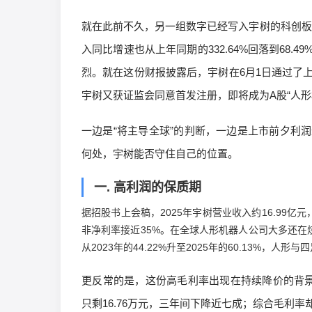
就在此前不久，另一组数字已经写入宇树的科创板上
入同比增速也从上年同期的332.64%回落到68
烈。就在这份财报披露后，宇树在6月1日通过了上交所
宇树又获证监会同意首发注册，即将成为A股“人形
一边是“将主导全球”的判断，一边是上市前夕利
何处，宇树能否守住自己的位置。
一.
高利润的保质期
据招股书上会稿，2025年宇树营业收入约16.99亿元
非净利率接近35%。在全球人形机器人公司大多还
从2023年的44.22%升至2025年的60.13%，
更反常的是，这份高毛利率出现在持续降价的背景下。
只剩16.76万元，三年间下降近七成；综合毛利