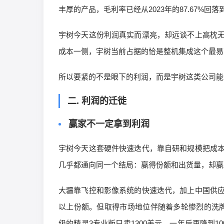
丰厚的产品，毛利率已经从2023年的87.67%回落到
宇树今天这份利润真实而漂亮，却远谈不上高枕
成本一侧，宇树当前占据的恰是整机集成这个最易
所以要紧的不是眼下的利润，而是宇树这类公司能
二.
利润的迁徙
赢家不一定拿到利润
宇树今天这套硬件快速迭代，靠自研和规模把成
几乎都通向同一个结局：赢得份额和出货量，却赢
大疆靠飞控和影像系统的快速迭代，加上中国供
以上份额。但取得市场地位伴随着多轮惨烈的洗牌。201
级的精灵3专业版只卖1300美元，一年后再降到1000