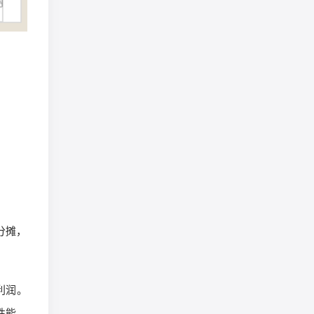
分摊，
利润。
性能，