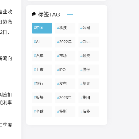
营业收
标签TAG
日趋激
#
中国
#
科技
#
公司
2日，
#
AI
#
2022年
#
ChatGPT
#
汽车
#
市场
#
融资
将流向
#
上市
#
IPO
#
股份
#
银行
#
发布
#
苹果
，对应扣
#
板块
#
2023年
#
集团
毛利率
#
全球
#
特斯
#
海外
三季度