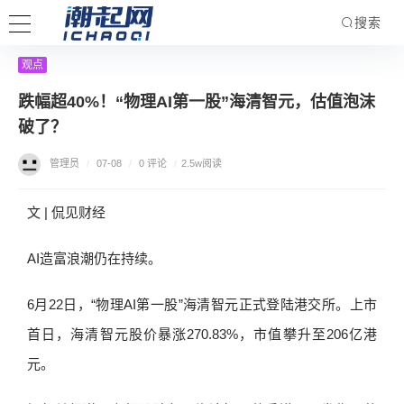
搜索
观点
跌幅超40%！“物理AI第一股”海清智元，估值泡沫
破了？
管理员
/
07-08
/
0 评论
/
2.5w阅读
文 | 侃见财经
AI造富浪潮仍在持续。
6月22日，“物理AI第一股”海清智元正式登陆港交所。上市
首日，海清智元股价暴涨270.83%，市值攀升至206亿港
元。