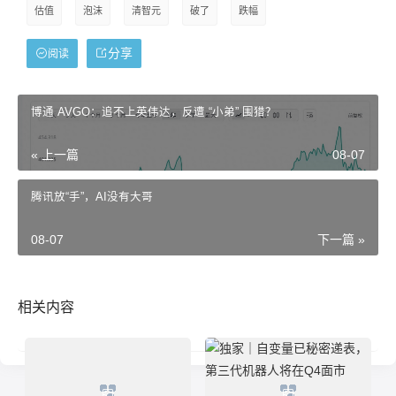
估值
泡沫
清智元
破了
跌幅
分享
阅读
博通 AVGO：追不上英伟达，反遭 “小弟” 围猎？
« 上一篇
08-07
腾讯放“手”，AI没有大哥
08-07
下一篇 »
相关内容