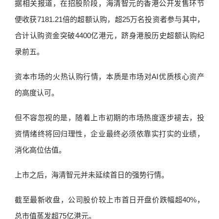
据相关报道，在招股阶段，海清智元的香港公开发售环节
便收获7181.21倍的超额认购，超25万名投资者参与其中，
合计认购资金突破4400亿港元，跻身港股历史超额认购纪
录前五。
资本市场的火热认购行情，本质是市场对AI优质核心资产
的高度认可。
但不容忽视的是，随着上市初期的市场热度逐步褪去，投
资情绪终将回归理性，企业最终必须依靠实打实的业绩，
消化高位估值。
上市之后，海清智元并未延续首日的强势行情。
截至最新收盘，公司股价较上市首日开盘价跌幅超40%，
总市值蒸发超75亿港元。