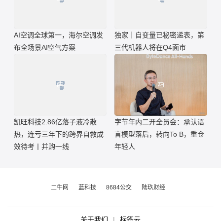
AI空调全球第一，海尔空调发
独家｜自变量已秘密递表，第
布全场景AI空气方案
三代机器人将在Q4面市
凯旺科技2.86亿落子液冷散
字节年内二开全员会：承认语
热，连亏三年下的跨界自救成
言模型落后，转向To B，重仓
效待考丨并购一线
年轻人
二牛网
蓝科技
8684公交
陆玖财经
关于我们
|
标签云