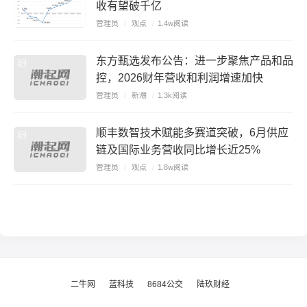
收有望破千亿
管理员
/
观点
/
1.4w阅读
东方甄选发布公告：进一步聚焦产品和品
控，2026财年营收和利润增速加快
管理员
/
新潮
/
1.3k阅读
顺丰数智技术赋能多赛道突破，6月供应
链及国际业务营收同比增长近25%
管理员
/
观点
/
1.8w阅读
二牛网
蓝科技
8684公交
陆玖财经