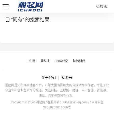
搜索
“间有” 的搜索结果
二牛网
蓝科技
8684公交
陆玖财经
关于我们
|
标签云
潮起网是知名TMT博客平台，汇聚大量有影响力的自媒体专栏作者，专注于公
众企业和创业型公司的报道，关注科技、互联网、财经、人工智能、新能源、
通信、汽车和教育等行业。
Copyright © 2026 潮起网 / 客服邮箱：
tuiba@vip.qq.com
/
/ 公网安备
32010202011088号