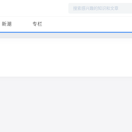
搜
索
新潮
专栏