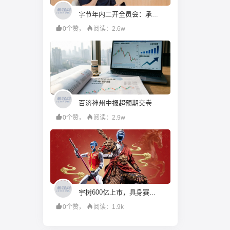
字节年内二开全员会：承认语言模型落后，转向To B，重仓年轻人
0个赞，
阅读：2.6w
百济神州中报超预期交卷：泽布替尼登顶全球，为何股价高开低走丨看财报
0个赞，
阅读：2.9w
宇树600亿上市，具身赛道有了定价之锚
0个赞，
阅读：1.9k