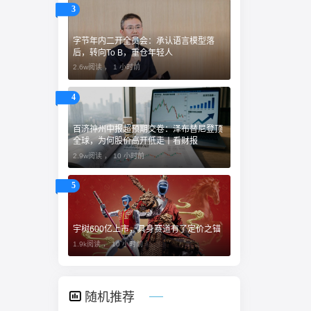
3
字节年内二开全员会：承认语言模型落
后，转向To B，重仓年轻人
2.6w阅读 ，
1 小时前
4
百济神州中报超预期交卷：泽布替尼登顶
全球，为何股价高开低走丨看财报
2.9w阅读 ，
10 小时前
5
宇树600亿上市，具身赛道有了定价之锚
1.9k阅读 ，
10 小时前
随机推荐