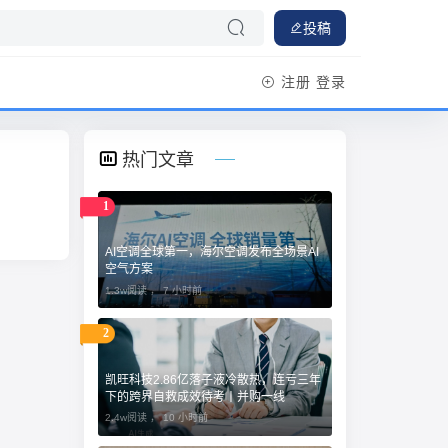
投稿
注册
登录
热门文章
1
AI空调全球第一，海尔空调发布全场景AI
空气方案
1.3w阅读 ，
7 小时前
2
凯旺科技2.86亿落子液冷散热，连亏三年
下的跨界自救成效待考丨并购一线
2.4w阅读 ，
10 小时前