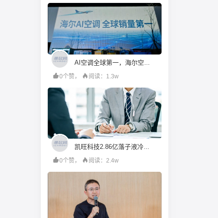
AI空调全球第一，海尔空调发布全场景AI空气方案
0个赞，
阅读：1.3w
凯旺科技2.86亿落子液冷散热，连亏三年下的跨界自救成效待考丨并购一线
0个赞，
阅读：2.4w