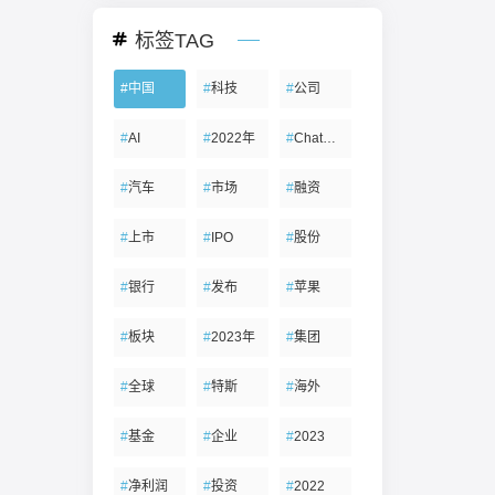
标签TAG
#
中国
#
科技
#
公司
#
AI
#
2022年
#
ChatGPT
#
汽车
#
市场
#
融资
#
上市
#
IPO
#
股份
#
银行
#
发布
#
苹果
#
板块
#
2023年
#
集团
#
全球
#
特斯
#
海外
#
基金
#
企业
#
2023
#
净利润
#
投资
#
2022