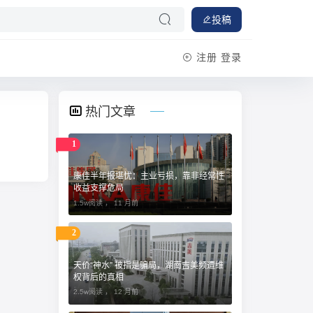
投稿
注册
登录
热门文章
1
康佳半年报堪忧：主业亏损，靠非经常性
收益支撑危局
1.5w阅读 ，
11 月前
2
天价“神水” 被指是骗局，湖南吉美频遭维
权背后的真相
2.5w阅读 ，
12 月前