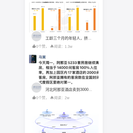
工龄三个月的年轻人，挤满了折扣零食店
0个赞，
阅读：1.3w
河北阿那亚酒店卖到3000块一晚，可馋死广州九龙湖了
0个赞，
阅读：2w