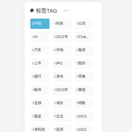
标签TAG
#
中国
#
科技
#
公司
#
AI
#
2022年
#
ChatGPT
#
汽车
#
市场
#
融资
#
上市
#
IPO
#
股份
#
银行
#
发布
#
苹果
#
板块
#
2023年
#
集团
#
全球
#
海外
#
特斯
#
基金
#
企业
#
2023
#
净利润
#
投资
#
2022