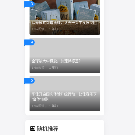
3
认养模式频遭质疑，认养一头牛发展受阻
1.3w阅读 ，
1 年前
4
全球最大中概股，加速撕标签？
1.6w阅读 ，
1 年前
5
​华住开启国庆体验升级行动，让住客乐享
“合体”假期
1.9w阅读 ，
1 年前
随机推荐