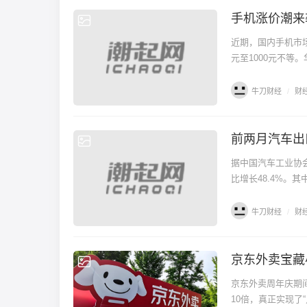
手机涨价潮来
财经
近期，国内手机市场
元至1000元不等
牛刀财经
/
财
前两月汽车出
财经
据中国汽车工业协会
比增长48.4%。其
牛刀财经
/
财
京东外卖宝藏
财经
京东外卖周年庆期
10倍，真正实现了“