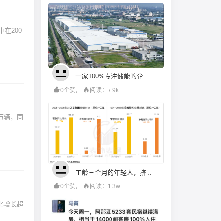
在200
一家100%专注储能的企业，为何押注长时赛道？——海辰储能：全链一体化背后的战略逻辑
0个赞，
阅读：7.9k
万辆，同
工龄三个月的年轻人，挤满了折扣零食店
0个赞，
阅读：1.3w
比增长超