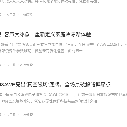
新成果与未来趋势。容声携曦望冰箱惊艳亮相，凭借在养鲜、...
经
/
5 月前
/
1.3k阅读
！容声大冰象，重新定义家庭冷冻新体验
箱太好看了！”“冷冻30天的三文鱼竟能生食！”日前，在日前举行的AWE2026上，
箱仍深陷参数堆砌、微创新同质化怪圈，鲜有直击...
经
/
5 月前
/
2.3w阅读
U8AWE亮出“真空磁场”底牌，全场景破解储鲜痛点
6年中国家电及消费电子博览会（AWE2026）上，此前于3月5日重磅发布的世
0U8真空头等舱冰箱，凭借颠覆性保鲜科技与高颜值设计亮相...
经
/
5 月前
/
1.6w阅读