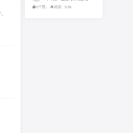
0个赞，
阅读：9.8k
” 来了。