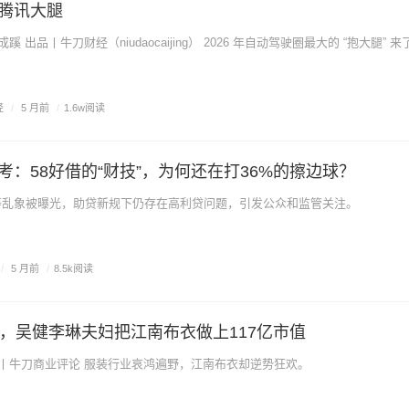
腾讯大腿
文丨田曦 美编丨李成蹊 出品丨牛刀财经（niudaocaijing） 2026 年自动驾驶圈最大的 “抱大腿
经
/
5 月前
/
1.6w阅读
考：58好借的“财技”，为何还在打36%的擦边球？
”等乱象被曝光，助贷新规下仍存在高利贷问题，引发公众和监管关注。
/
5 月前
/
8.5k阅读
员，吴健李琳夫妇把江南布衣做上117亿市值
作者丨李登军 出品丨牛刀商业评论 服装行业哀鸿遍野，江南布衣却逆势狂欢。