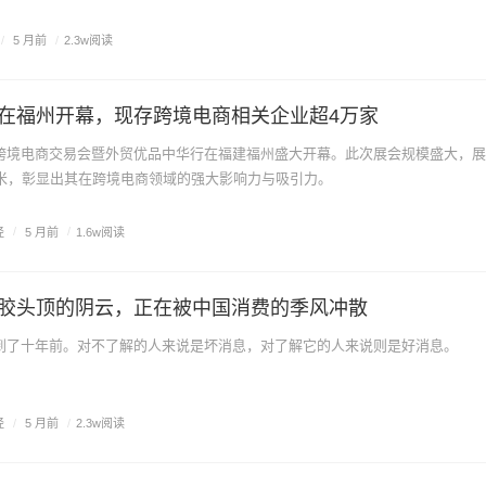
/
5 月前
/
2.3w阅读
在福州开幕，现存跨境电商相关企业超4万家
跨境电商交易会暨外贸优品中华行在福建福州盛大开幕。此次展会规模盛大，展
方米，彰显出其在跨境电商领域的强大影响力与吸引力。
经
/
5 月前
/
1.6w阅读
胶头顶的阴云，正在被中国消费的季风冲散
到了十年前。对不了解的人来说是坏消息，对了解它的人来说则是好消息。
经
/
5 月前
/
2.3w阅读