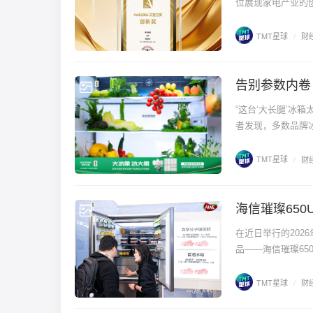
位展现家电产业的创
TMT星球
/
财
告别参数内卷
财经
“这台‘大长腿’冰
者发现，多数品牌冰
TMT星球
/
财
海信璀璨650
财经
在近日举行的202
品——海信璀璨65
TMT星球
/
财