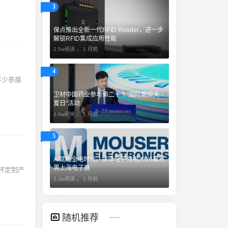
3
保点推出全新一代RFID Reader，进一步
解锁RFID集成应用性能
2.5w阅读 ，
1 月前
4
不少参展
卫材中国药业参与第二十个"国际癫痫关
爱日"活动
2.6w阅读 ，
1 月前
5
AI赋能全电时代，贸泽电子亮相2026慕尼
黑上海电子展
界杯定制产
2.3w阅读 ，
1 月前
随机推荐