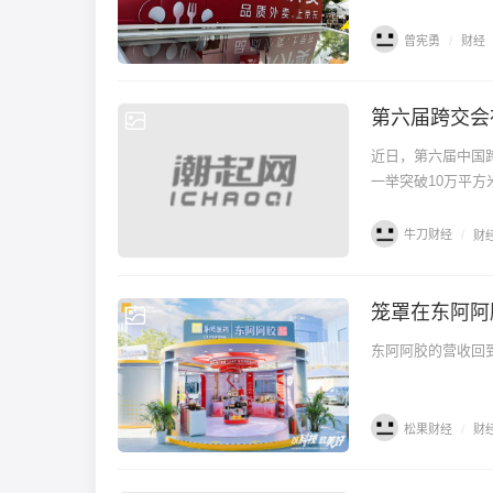
曾宪勇
/
财经
第六届跨交会
财经
近日，第六届中国
一举突破10万平
牛刀财经
/
财
笼罩在东阿阿
财经
东阿阿胶的营收回
松果财经
/
财