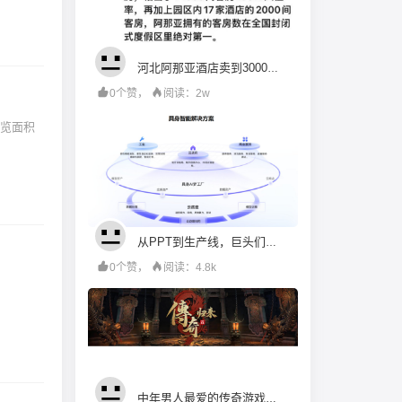
河北阿那亚酒店卖到3000块一晚，可馋死广州九龙湖了
0个赞，
阅读：2w
览面积
从PPT到生产线，巨头们跨过具身智能“理想国”
0个赞，
阅读：4.8k
中年男人最爱的传奇游戏，还是太赚钱了