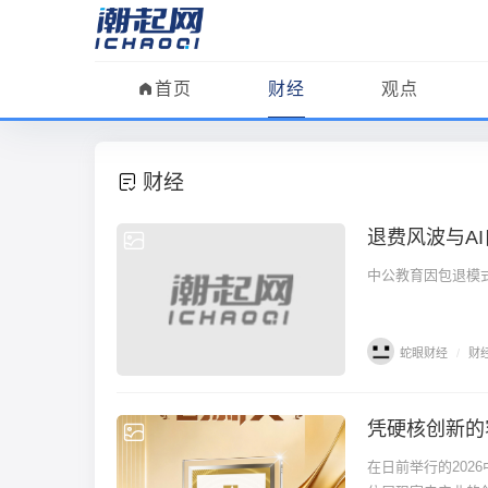
首页
财经
观点
财经
退费风波与A
财经
中公教育因包退模
蛇眼财经
/
财
凭硬核创新的
财经
在日前举行的202