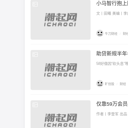
小马智行抱上
财经
牛刀财经
/
财
助贷新规半年
财经
58好借因“砍头息
旷创投
/
财经
仅靠59万会
财经