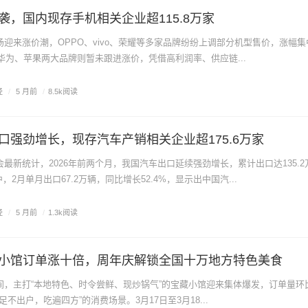
袭，国内现存手机相关企业超115.8万家
迎来涨价潮，OPPO、vivo、荣耀等多家品牌纷纷上调部分机型售价，涨幅集中
。华为、苹果两大品牌则暂未跟进涨价，凭借高利润率、供应链...
经
/
5 月前
/
8.5k阅读
口强劲增长，现存汽车产销相关企业超175.6万家
最新统计，2026年前两个月，我国汽车出口延续强劲增长，累计出口达135.2
中，2月单月出口67.2万辆，同比增长52.4%，显示出中国汽...
经
/
5 月前
/
1.3k阅读
小馆订单涨十倍，周年庆解锁全国十万地方特色美食
间，主打“本地特色、时令尝鲜、现炒锅气”的宝藏小馆迎来集体爆发，订单量环
足不出户，吃遍四方”的消费场景。3月17日至3月18...