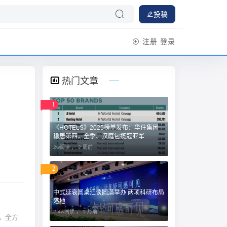
投稿
注册
登录
热门文章
1
《HOTELS》2025榜单发布：华住集团
稳居第四，全季、汉庭包揽冠亚军
2w阅读 ，
2 周前
2
中式延衰圆桌汇谈圆满举办 两项科研布局
落地
2.4w阅读 ，
1 月前
业，全方