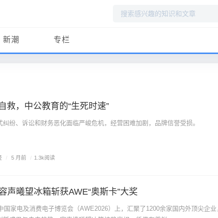
搜
索
新潮
专栏
I自救，中公教育的“生死时速”
式纠纷、诉讼和财务恶化面临严峻危机，经营困难加剧，品牌信誉受损。
经
/
5 月前
/
1.3k阅读
容声曦望冰箱斩获AWE“奥斯卡”大奖
6中国家电及消费电子博览会（AWE2026）上，汇聚了1200余家国内外顶尖企