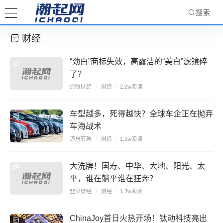
搜索
财经
“劲白”商标失效，高露洁的“美白”滤镜碎
了？
蛇眼财经
/
财经
/
2.2w阅读
车型越多，死得越快？全球车企正在抛弃
车海战术
道总有理
/
财经
/
1.1w阅读
大洗牌！国寿、中华、大地、阳光、太
平，谁在躺平谁在狂奔？
韭菜财经
/
财经
/
1.2w阅读
ChinaJoy首日火热开场！钛动科技亮出