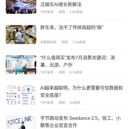
泛娱乐AI增长新解法
TMT星球
/
财经
/
1.6w阅读
胖东来，治不了传统商超的“病”
消费最前线
/
财经
/
1.1w阅读
“什么值得买”发布7月消费关键词：消
暑、出游、户外
TMT星球
/
财经
/
6.7k阅读
AI越来越聪明，为什么更需要可信数据和
安全底座？
TMT星球
/
财经
/
2w阅读
字节跳动发布 Seedance 2.5，徐工、小
鹏等企业官宣合作