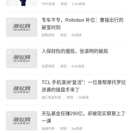
TMT星球
/
财经
/
1.2w阅读
专车不专，Robotaxi 补位：曹操出行的
破茧时刻
蛇眼财经
/
财经
/
6k阅读
人保财险的僵局，张道明的破局
韭菜财经
/
财经
/
8.3k阅读
TCL 手机澳洲“复活”：一位曾帮摩托罗拉
逆袭的操盘手来了
融汇栋蓝科技
/
财经
/
2w阅读
天弘基金狂赚290亿，却被现实狠狠上了
一课
金融外参
/
财经
/
2w阅读