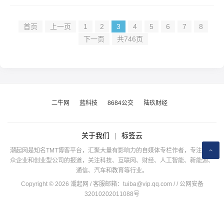
首页
上一页
1
2
3
4
5
6
7
8
下一页
共746页
二牛网
蓝科技
8684公交
陆玖财经
关于我们
|
标签云
潮起网是知名TMT博客平台，汇聚大量有影响力的自媒体专栏作者，专注于公
众企业和创业型公司的报道，关注科技、互联网、财经、人工智能、新能源、
通信、汽车和教育等行业。
Copyright © 2026 潮起网 / 客服邮箱：
tuiba@vip.qq.com
/
/ 公网安备
32010202011088号