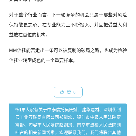
对于整个行业而言，下一轮竞争的机会只属于那些对风险
保持敬畏之心、在专业能力上不断投入、并且把受益人利
益放在首位的机构。
MM信托能否走出一条可以被复制的破局之路，也成为检验
信托业转型成色的一个重要样本。
赞
0
*如果大家有关于中泰信托吴庆斌、建华建材、深圳优制
云工业互联网有限公司郑能欢、镇江市中级人民法院贾
黛舒、句容市人民法院赵剑岚、南京市鼓楼人民法院刘
桂占的相关新闻线索，欢迎联系我们，我们将联合其他