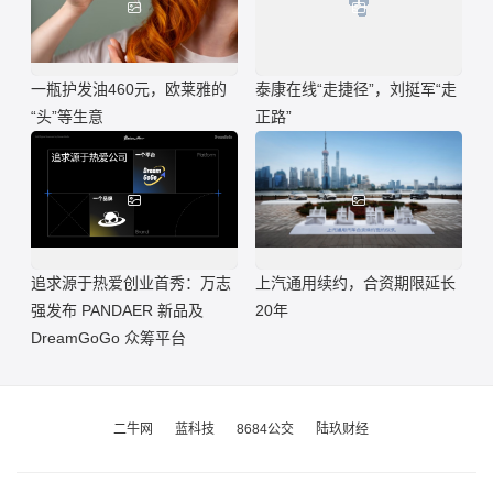
一瓶护发油460元，欧莱雅的
泰康在线“走捷径”，刘挺军“走
“头”等生意
正路”
追求源于热爱创业首秀：万志
上汽通用续约，合资期限延长
强发布 PANDAER 新品及
20年
DreamGoGo 众筹平台
二牛网
蓝科技
8684公交
陆玖财经