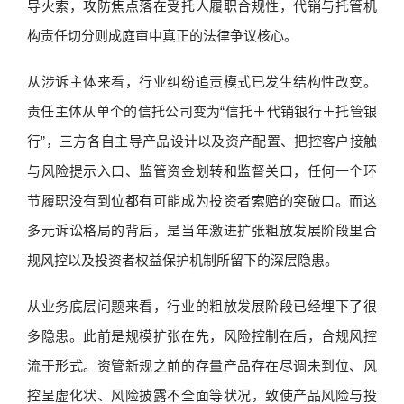
导火索，攻防焦点落在受托人履职合规性，代销与托管机
构责任切分则成庭审中真正的法律争议核心。
从涉诉主体来看，行业纠纷追责模式已发生结构性改变。
责任主体从单个的信托公司变为“信托＋代销银行＋托管银
行”，三方各自主导产品设计以及资产配置、把控客户接触
与风险提示入口、监管资金划转和监督关口，任何一个环
节履职没有到位都有可能成为投资者索赔的突破口。而这
多元诉讼格局的背后，是当年激进扩张粗放发展阶段里合
规风控以及投资者权益保护机制所留下的深层隐患。
从业务底层问题来看，行业的粗放发展阶段已经埋下了很
多隐患。此前是规模扩张在先，风险控制在后，合规风控
流于形式。资管新规之前的存量产品存在尽调未到位、风
控呈虚化状、风险披露不全面等状况，致使产品风险与投