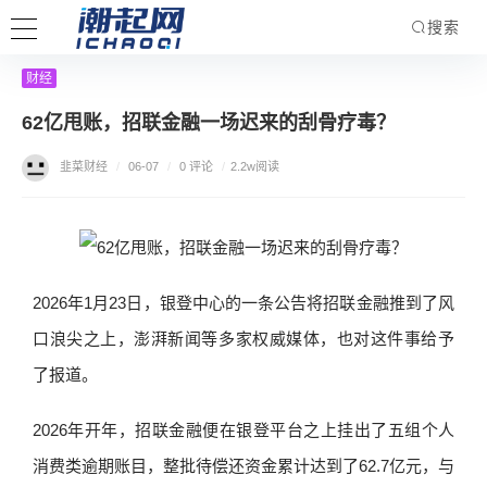
搜索
财经
62亿甩账，招联金融一场迟来的刮骨疗毒？
韭菜财经
/
06-07
/
0 评论
/
2.2w阅读
2026年1月23日，银登中心的一条公告将招联金融推到了风
口浪尖之上，澎湃新闻等多家权威媒体，也对这件事给予
了报道。
2026年开年，招联金融便在银登平台之上挂出了五组个人
消费类逾期账目，整批待偿还资金累计达到了62.7亿元，与