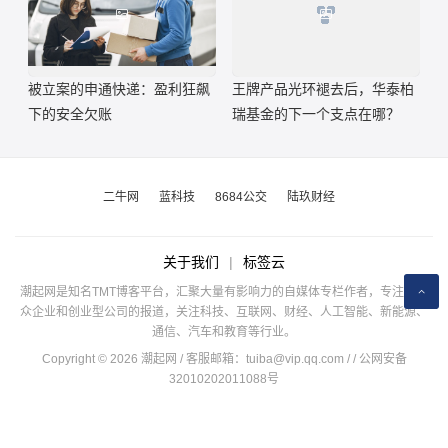
被立案的申通快递：盈利狂飙
王牌产品光环褪去后，华泰柏
下的安全欠账
瑞基金的下一个支点在哪？
二牛网
蓝科技
8684公交
陆玖财经
关于我们
|
标签云
潮起网是知名TMT博客平台，汇聚大量有影响力的自媒体专栏作者，专注于公
众企业和创业型公司的报道，关注科技、互联网、财经、人工智能、新能源、
通信、汽车和教育等行业。
Copyright © 2026 潮起网 / 客服邮箱：
tuiba@vip.qq.com
/
/ 公网安备
32010202011088号