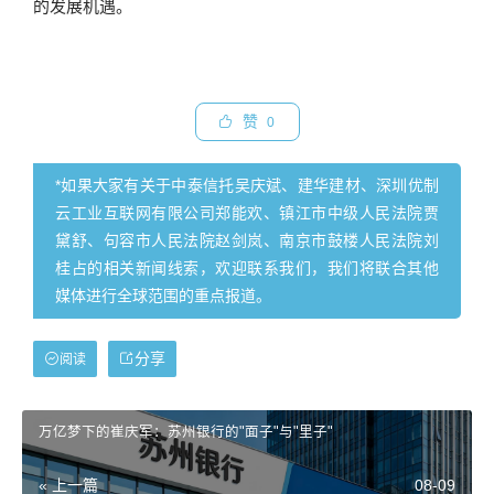
的发展机遇。
赞
0
*如果大家有关于中泰信托吴庆斌、建华建材、深圳优制
云工业互联网有限公司郑能欢、镇江市中级人民法院贾
黛舒、句容市人民法院赵剑岚、南京市鼓楼人民法院刘
桂占的相关新闻线索，欢迎联系我们，我们将联合其他
媒体进行全球范围的重点报道。
分享
阅读
万亿梦下的崔庆军：苏州银行的"面子"与"里子"
« 上一篇
08-09