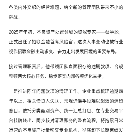
各类内外交织的经营难题，给全新的管理团队带来不小的
挑战。
2025年年初，不良资产处置领域的资深专家——蔡学聪，
正式出任了招联金融首席风险官，这次人事变动也被行业
视作招联金融主动求变、奋力走出发展困境的重要布局。
接过管理职责后，他带领团队直面积存的逾期款项、合规
整顿两大核心任务，稳步落实内部各项优化举措。
一是推进陈年问题款项的清理工作。企业重点梳理逾期四
年以上、相关借贷人失联、常规追偿手段难以起效的遗留
账目，依托分类甄别资产、统一汇总打包、在专业交易平
台挂牌转出、同步核对清理账务的整套流程，将拖累日常
运营的不良资产批量移交专业机构，彻底卸下长期束缚发