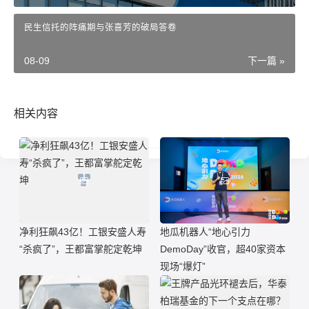
民生信托的阵痛期与张喜芳的破局答卷
08-09
下一篇 »
相关内容
净利狂飙43亿！工银安盛人寿
地瓜机器人“地心引力
“杀疯了”，王都富掌舵定乾坤
DemoDay”收官，超40家资本
现场“爆灯”