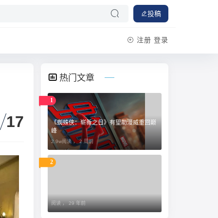
投稿
注册
登录
热门文章
1
17
《蜘蛛侠：崭新之日》有望助漫威重回巅
峰
2.9w阅读 ，
2 周前
2
阅读 ，
29 年前