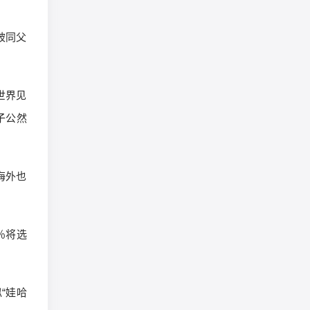
被同父
世界见
子公然
海外也
％将选
“娃哈