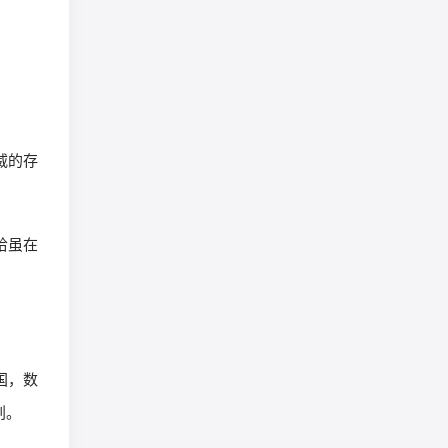
威的存
哈虽在
国，数
划。