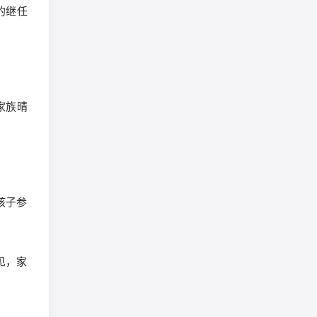
的继任
家族晴
孩子参
见，家