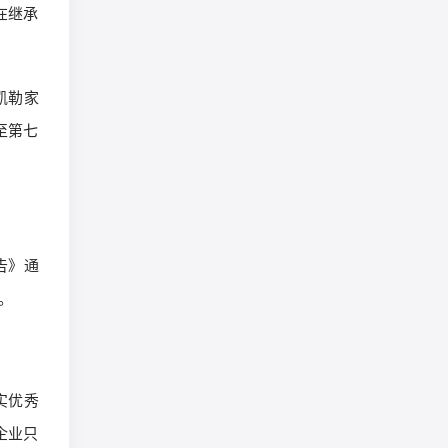
在继承
凯勒家
至第七
告》通
。
实优秀
企业只