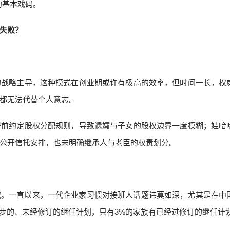
的基本戏码。
失败？
的战略主导，这种模式在创业期或许有极高的效率，但时间一长，权
都无法代替个人意志。
提前约定股权分配规则，导致遗孀与子女的股权边界一度模糊；娃哈
公开信托安排，也未明确继承人与老臣的权责划分。
究。一直以来，一代企业家习惯对接班人话题讳莫如深，尤其是在中
初步的、未经修订的继任计划，只有3%的家族有已经过修订的继任计