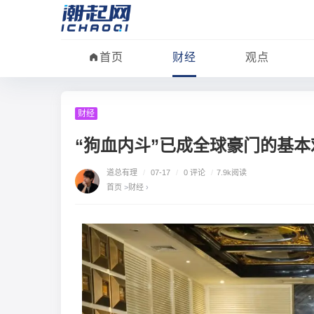
首页
财经
观点
财经
“狗血内斗”已成全球豪门的基本
道总有理
/
07-17
/
0 评论
/
7.9k阅读
首页
>
财经
›