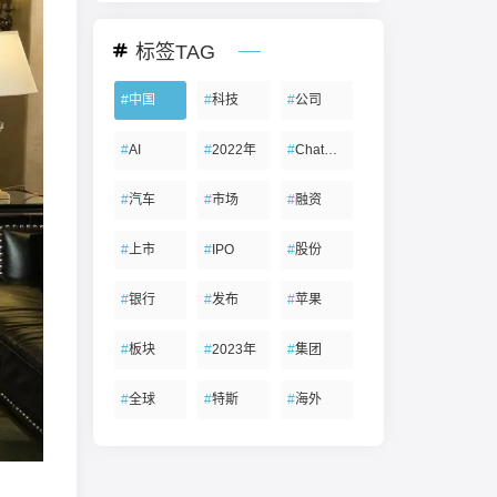
标签TAG
#
中国
#
科技
#
公司
#
AI
#
2022年
#
ChatGPT
#
汽车
#
市场
#
融资
#
上市
#
IPO
#
股份
#
银行
#
发布
#
苹果
#
板块
#
2023年
#
集团
#
全球
#
特斯
#
海外