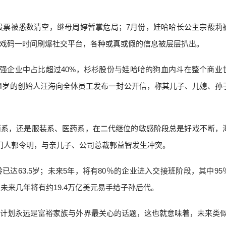
股股票被悉数清空，继母周婷暂掌危局；7月份，娃哈哈长公主宗馥莉
戏码一时间刷爆社交平台，各种或真或假的信息被层层扒出。
0强企业中占比超过40%，杉杉股份与娃哈哈的狗血内斗在整个商业
84岁的创始人汪海向全体员工发布一封公开信，称其儿子、儿媳、孙
消系，还是服装系、医药系，在二代继位的敏感阶段总是好戏不断，
门人郭令明，与亲儿子、公司总裁郭益智发生冲突。
达63.5岁；未来5年，将有80％的企业进入交接班阶段，其中95
未来几年将有约19.4万亿美元易手给子孙后代。
计划永远是富裕家族与外界最关心的话题，这也就意味着，未来类似