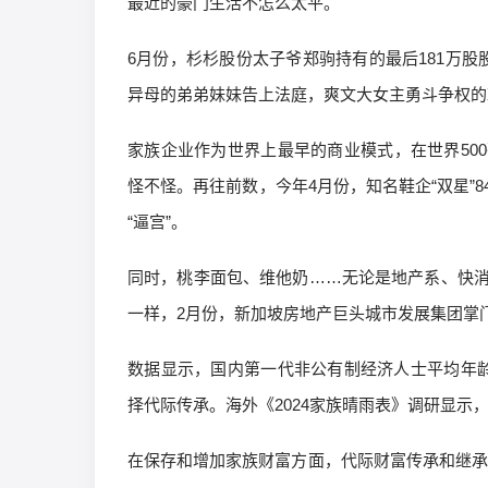
最近的豪门生活不怎么太平。
6月份，杉杉股份太子爷郑驹持有的最后181万
异母的弟弟妹妹告上法庭，爽文大女主勇斗争权的
家族企业作为世界上最早的商业模式，在世界50
怪不怪。再往前数，今年4月份，知名鞋企“双星”
“逼宫”。
同时，桃李面包、维他奶……无论是地产系、快
一样，2月份，新加坡房地产巨头城市发展集团掌
数据显示，国内第一代非公有制经济人士平均年龄已
择代际传承。海外《2024家族晴雨表》调研显示，
在保存和增加家族财富方面，代际财富传承和继承