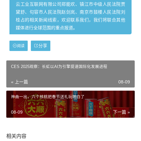
云工业互联网有限公司郑能欢、镇江市中级人民法院贾
黛舒、句容市人民法院赵剑岚、南京市鼓楼人民法院刘
桂占的相关新闻线索，欢迎联系我们，我们将联合其他
媒体进行全球范围的重点报道。
分享
阅读
CES 2025观察：长虹以AI为引擎提速国际化发展进程
« 上一篇
08-09
神曲一出，六个核桃把春节送礼玩明白了
08-09
下一篇 »
相关内容