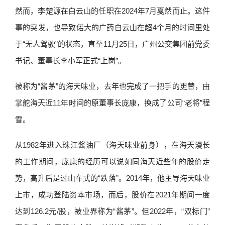
然而，李楚源在白云山的任职在2024年7月戛然而止。这件
事的突发，也导致偌大的广药白云山在超4个月的时间里处
于“无人驾驶”的状态，直至11月25日，广州公交集团前党委
书记、董事长李小军正式“上岗”。
被称为“酱茅”的海天味业，去年也完成了一把手的更替，由
掌舵海天近11年时间的原董事长庞康，换成了公司“老将”程
雪。
从1982年进入珠江酱油厂（海天味业前身），在海天漫长
的工作期间，庞康的经历可以说如同海天近些年的股价走
势，高升后是过山车式的“跌落”。2014年，他主导海天味业
上市，成功登陆资本市场，而后，股价在2021年期间一度
达到126.2元/股，被业界称为“酱茅”。但2022年，“双标门”