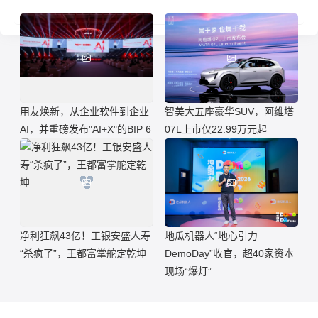
用友焕新，从企业软件到企业
智美大五座豪华SUV，阿维塔
AI，并重磅发布"AI+X"的BIP 6
07L上市仅22.99万元起
净利狂飙43亿！工银安盛人寿
地瓜机器人“地心引力
“杀疯了”，王都富掌舵定乾坤
DemoDay”收官，超40家资本
现场“爆灯”