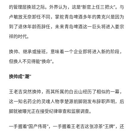
的管理层换班之际。外界认为，这是“新官上任三把火”。与
卢敏放无奈卸任不同，掌舵青岛啤酒多年的黄克兴是因为
到了退休年龄而辞任，未来青岛啤酒这一巨头将进入姜宗
祥的时代。
换帅、继承或接班，意味着一个企业即将进入新的阶段，
但换人不见得能“换命”。
换帅成“潮”
王老吉突然换帅，而其所属的白云山经历了相似的一幕，
这一知名药企的灵魂人物李楚源前脚刚发布辞职声明，后
脚就被曝光正在接受纪律审查和监察调查。
一手握着“国产伟哥”，一手握着王老吉这张凉茶“王牌”，还