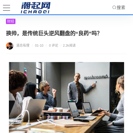
搜索
财经
换帅，是传统巨头逆风翻盘的“良药”吗？
道总有理
/
01-10
/
0 评论
/
2.2k阅读