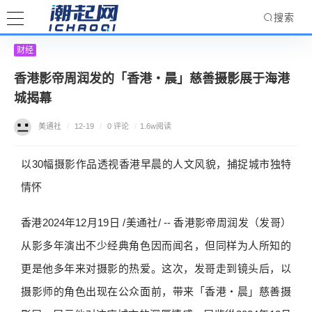
搜索
财经
香港影帝周润发的「香港‧晨」慈善摄影展于海港
城揭幕
美通社
/
12-19
/
0 评论
/
1.6w阅读
以30幅摄影作品透视香港早晨的人文风貌，捕捉城市独特
情怀
香港2024年12月19日 /美通社/ -- 香港影帝周润发（发哥）
从影多年演出不少经典角色因而闻名，但同样为人所知的
更是他多年来对摄影的热爱。这次，发哥走到镜头后，以
摄影师的角色出现在公众面前，带来「香港‧晨」慈善摄