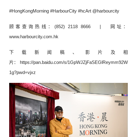
#HongKongMorning #HarbourCity #hcArt @harbourcity
顾客查询热线：(852) 2118 8666 | 网址：
www.harbourcity.com.hk
下载新闻稿、影片及相
片： https://pan.baidu.com/s/1GpWJZjFaSEGlReymm92W
1g?pwd=vjxz