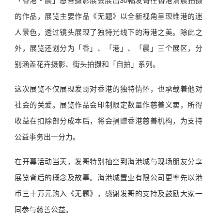
「香港‧晨」慈善摄影展会展出30幅发哥在香港清晨拍摄
的作品，展览主要作品《无题》以全新视角呈现维港的迷
人景色，透过镜头展现了独特光线下的海港之美。除此之
外，展览还划分为「香」、「港」、「晨」三个展区，分
别涵盖花卉摄影、街头拍摄和「自拍」系列。
这次展览不仅展现发哥对香港的独特情怀，也承载着他对
社会的关爱。展览作品会印制限定数量作慈善义卖，所得
收益在扣除部分成本后，将会捐赠香港慈善机构，为支持
公益事务出一分力。
在开幕活动当天，发哥特别抽空到海港城与现场朋友分享
展览背后的概念及故事。海港城置业有限公司更率先以港
币三十万元购入《无题》，感谢发哥的支持及鼓励大家一
同参与慈善公益。