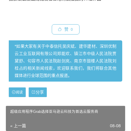
赞
0
*如果大家有关于中泰信托吴庆斌、建华建材、深圳优制
云工业互联网有限公司郑能欢、镇江市中级人民法院贾
黛舒、句容市人民法院赵剑岚、南京市鼓楼人民法院刘
桂占的相关新闻线索，欢迎联系我们，我们将联合其他
媒体进行全球范围的重点报道。
分享
阅读
超级应用程序Grab选择亚马逊云科技为首选云服务商
« 上一篇
08-08