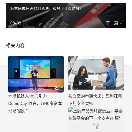
顺丰同城升级1对1急送，释放了什么信号？
08-08
下一篇 »
相关内容
地瓜机器人“地心引力
被立案的申通快递：盈利狂飙
DemoDay”收官，超40家资本
下的安全欠账
现场“爆灯”