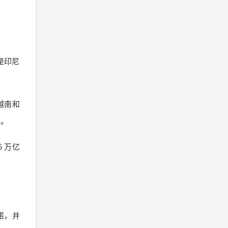
是印尼
在越南和
忧。
5 万亿
诺，并