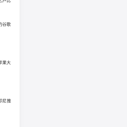
万亿卢比
的谷歌
苹果大
印尼推