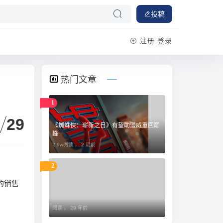
投稿
注册
登录
热门文章
1
29
《蜘蛛侠：崭新之日》有望助漫威重回巅
峰
2.9w阅读 ，
2 周前
2
 的销售
阅读 ，
29 年前