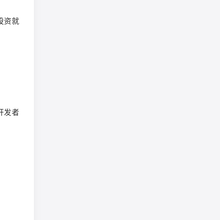
投资就
开发者