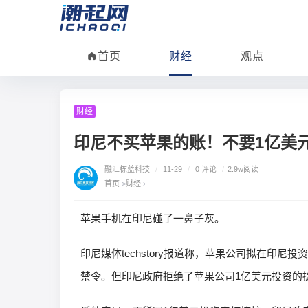
首页
财经
观点
财经
印尼不买苹果的账！不要1亿美元投
融汇栋蓝科技
/
11-29
/
0 评论
/
2.9w阅读
首页
>
财经
›
苹果手机在印尼碰了一鼻子灰。
印尼媒体techstory报道称，苹果公司拟在印尼投
禁令。但印尼政府拒绝了苹果公司1亿美元投资的