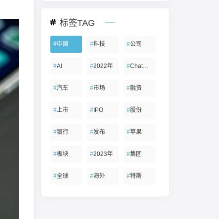
标签TAG
#
中国
#
科技
#
公司
#
AI
#
2022年
#
ChatGPT
#
汽车
#
市场
#
融资
#
上市
#
IPO
#
股份
#
银行
#
发布
#
苹果
#
板块
#
2023年
#
集团
#
全球
#
海外
#
特斯