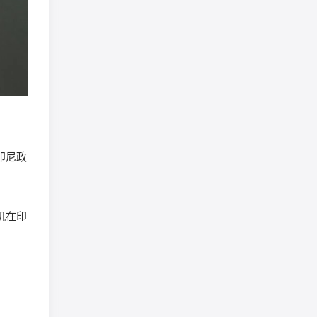
印尼政
机在印