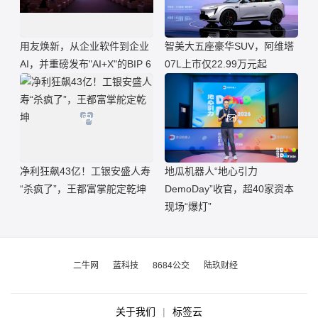
用友焕新，从企业软件到企业
智美大五座豪华SUV，阿维塔
AI，并重磅发布"AI+X"的BIP 6
07L上市仅22.99万元起
净利狂飙43亿！工银安盛人寿
地瓜机器人“地心引力
“杀疯了”，王都富掌舵定乾坤
DemoDay”收官，超40家资本
现场“爆灯”
二牛网
蓝科技
8684公交
陆玖财经
关于我们
|
标签云