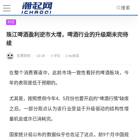
搜索
财经
珠江啤酒盈利逆市大增，啤酒行业的升级期未完待
续
松果财经
/
10-28
/
0 评论
/
1.9w阅读
在整个消费赛道中，此前市场一致性看好的啤酒板块，今
年的表现是低于预期的。
尤其是，按照惯例今年4、5月份也要开启的“啤酒行情”缺席
之后，一部分观点认为该行业受益于升级驱动的结构性增
量机会或许已消耗完。
国家统计局公布的数据似乎也佐证了这点。前9个月中国规