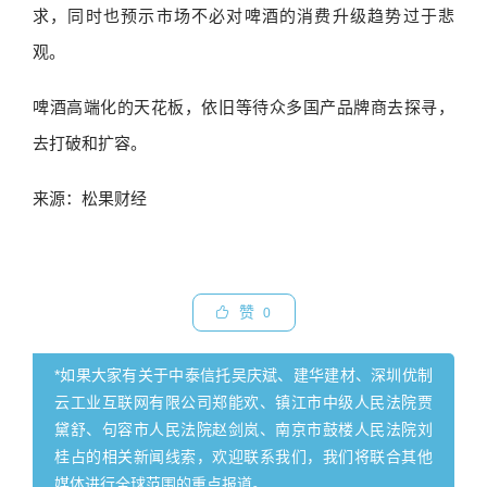
求，同时也预示市场不必对啤酒的消费升级趋势过于悲
观。
啤酒高端化的天花板，依旧等待众多国产品牌商去探寻，
去打破和扩容。
来源：松果财经
赞
0
*如果大家有关于中泰信托吴庆斌、建华建材、深圳优制
云工业互联网有限公司郑能欢、镇江市中级人民法院贾
黛舒、句容市人民法院赵剑岚、南京市鼓楼人民法院刘
桂占的相关新闻线索，欢迎联系我们，我们将联合其他
媒体进行全球范围的重点报道。