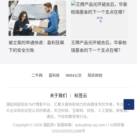
被立案的申通快递：盈利狂飙
王牌产品光环褪去后，华泰柏
下的安全欠账
瑞基金的下一个支点在哪？
二牛网
蓝科技
8684公交
陆玖财经
关于我们
|
标签云
潮起网是知名TMT博客平台，汇聚大量有影响力的自媒体专栏作者，专注于公
众企业和创业型公司的报道，关注科技、互联网、财经、人工智能、新能源、
通信、汽车和教育等行业。
Copyright © 2026 潮起网 / 客服邮箱：
tuiba@vip.qq.com
/
/ 公网安备
32010202011088号