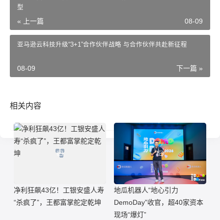
型
« 上一篇
08-09
亚马逊云科技升级“3+1”合作伙伴战略 与合作伙伴共赴新征程
08-09
下一篇 »
相关内容
净利狂飙43亿！工银安盛人寿
地瓜机器人“地心引力
“杀疯了”，王都富掌舵定乾坤
DemoDay”收官，超40家资本
现场“爆灯”