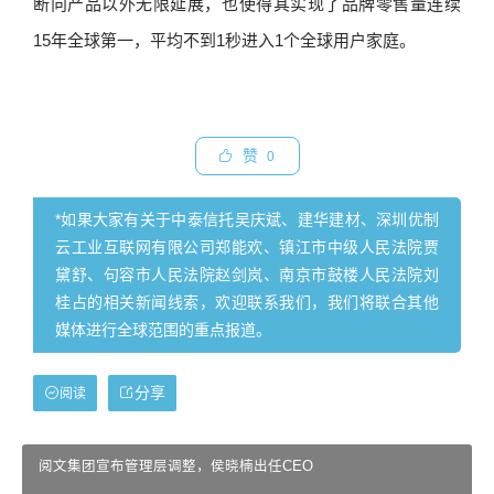
断向产品以外无限延展，也使得其实现了品牌零售量连续
15年全球第一，平均不到1秒进入1个全球用户家庭。
赞
0
*如果大家有关于中泰信托吴庆斌、建华建材、深圳优制
云工业互联网有限公司郑能欢、镇江市中级人民法院贾
黛舒、句容市人民法院赵剑岚、南京市鼓楼人民法院刘
桂占的相关新闻线索，欢迎联系我们，我们将联合其他
媒体进行全球范围的重点报道。
分享
阅读
阅文集团宣布管理层调整，侯晓楠出任CEO