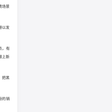
费场景
得以发
点，有
跟上新
，把黑
粉的销