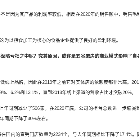
并不是因为其产品的利润率较低，相反在2020年的销售额中，销售毛
这为以粮食加工为核心的食品企业提供了良好的盈利环境。
还深陷亏损之中呢？究其原因，或许是五谷磨房的商业模式影响了自
线上品牌，因此在2019年之前它对实体店的依赖度都非常高。201
%、6.2%和13.1%，直到2019年线上渠道的营收占比才突破20%。
上年同期减少了506家。在2020年底，公司的柜台总数进一步缩减到3
年同期下降了30%左右。
在国内的直销门店数量为2234个，与去年同期相比下降了17.4%。