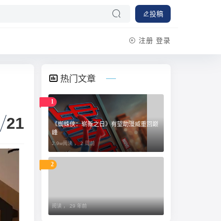
投稿
注册
登录
热门文章
1
21
《蜘蛛侠：崭新之日》有望助漫威重回巅
峰
2.9w阅读 ，
2 周前
2
阅读 ，
29 年前