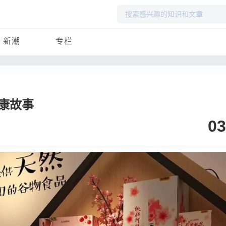
搜
索
新潮
专栏
康故事
03