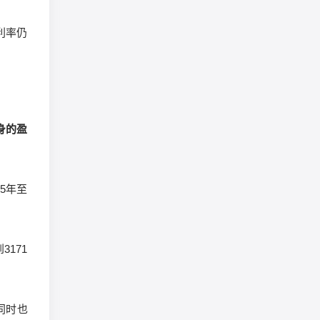
利率仍
身的盈
5年至
171
同时也