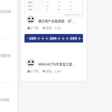
膜分离产业链调查：当"工程商"试图变成"材料商"，谁赚到了钱？
0个赞，
阅读：2.7w
MAIA ACTIVE黑龙江首店即将启幕；东鹏饮料上半年净利润28.67亿元，同增20.72%；宝洁集团2026财年大中华区重回增长｜消研所周报
0个赞，
阅读：1.9w