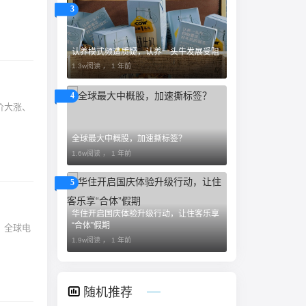
3
认养模式频遭质疑，认养一头牛发展受阻
1.3w阅读 ，
1 年前
4
全球最大中概股，加速撕标签？
1.6w阅读 ，
1 年前
5
​华住开启国庆体验升级行动，让住客乐享
“合体”假期
1.9w阅读 ，
1 年前
随机推荐