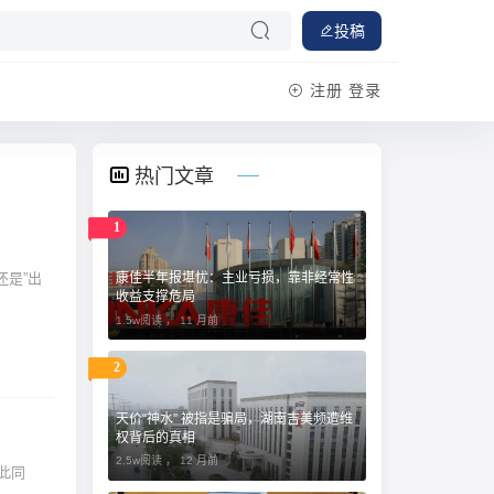
投稿
注册
登录
热门文章
1
还是”出
康佳半年报堪忧：主业亏损，靠非经常性
收益支撑危局
1.5w阅读 ，
11 月前
2
天价“神水” 被指是骗局，湖南吉美频遭维
权背后的真相
2.5w阅读 ，
12 月前
此同