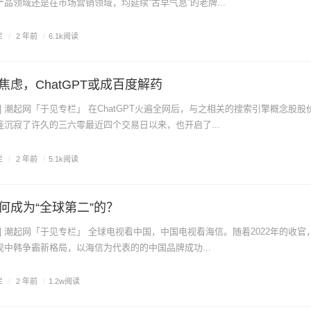
品领域还是在市场营销领域，均延续“古早气息”的老牌...
栏
/
2 年前
/
6.1k阅读
虑，ChatGPT或成百度解药
沉寂了许久的三六零最近四个交易日以来，也开启了...
栏
/
2 年前
/
5.1k阅读
何成为“全球第二”的？
中韩争霸新格局，以海信为代表的的中国品牌成功...
栏
/
2 年前
/
1.2w阅读