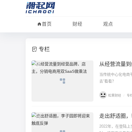
首页
财经
观点
专栏
从经营流量到
专栏
当传统中心化电商
去”看看？
松果财经
/
专
走出舒适圈，
专栏
2022年，在登陆