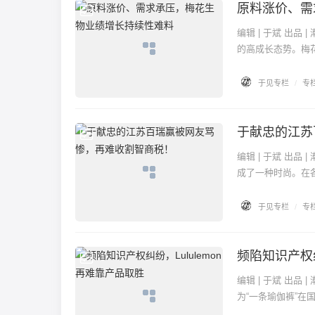
原料涨价、需
专栏
编辑 | 于斌 出品 | 潮起网「于见专栏」 作为全球氨基酸龙头企业，梅花生物用飘红的业绩证明了其2022年
的高成长态势。梅花生
于见专栏
/
专
于献忠的江苏
专栏
编辑 | 于斌 出品 | 潮起网「于见专栏」 近年，随着人们生活水平的提高，在消费升级的同时，投资理财也
成了一种时尚。在各
于见专栏
/
专
频陷知识产权纠
专栏
编辑 | 于斌 出品 | 潮起网「于见专栏」 在近年的体育运动热潮中，源自加拿大的运动品牌Lululemon也因
为“一条瑜伽裤”在