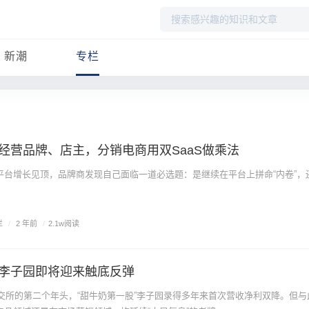
搜
索
新潮
专栏
经营品牌、店主，分销电商用双SaaS做乘法
平台增长见顶，品牌商发现自己面临一道必选题：是继续在平台上拼命“内卷”，
栏
/
2 年前
/
2.1w阅读
李子园即将迎来触底反弹
上交所的第二个年头，“甜牛奶第一股”李子园录得多年来首次营收净利双降。但与