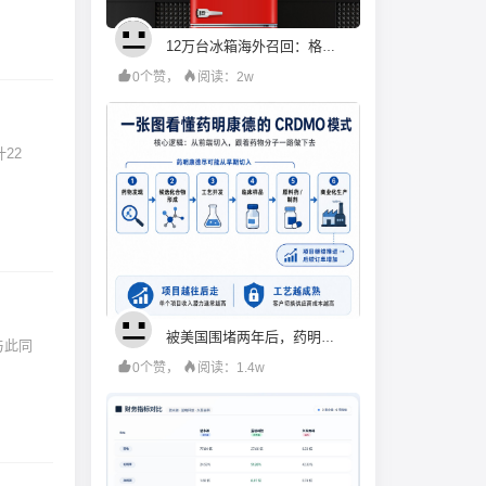
12万台冰箱海外召回：格兰仕的成本账算错了什么
0个赞，
阅读：2w
被美国围堵两年后，药明康德硬起来了
0个赞，
阅读：1.4w