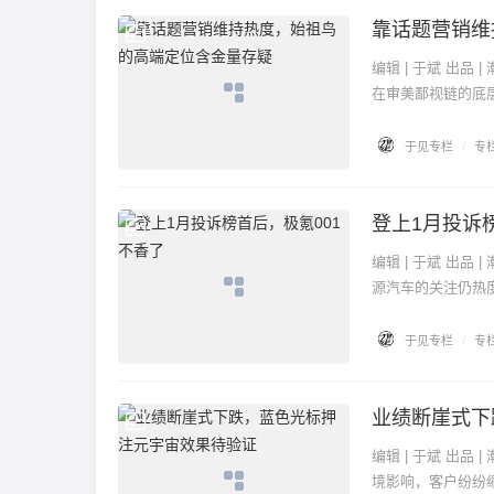
靠话题营销维
专栏
编辑 | 于斌 出品 | 潮起网「于见专栏」 服装行业无疑是最受潮流影响的行业之一。曾几何时，冲锋衣还处
在审美鄙视链的底层
于见专栏
/
专
登上1月投诉
专栏
编辑 | 于斌 出品 | 潮起网「于见专栏」 新年伊始，新能源汽车购车补贴政策“到期”，但是消费市场对新能
源汽车的关注仍热度
于见专栏
/
专
业绩断崖式下
专栏
编辑 | 于斌 出品 | 潮起网「于见专栏」 2022年对蓝色光标来说是难熬的一年。在这一年，受疫情及经济环
境影响，客户纷纷缩