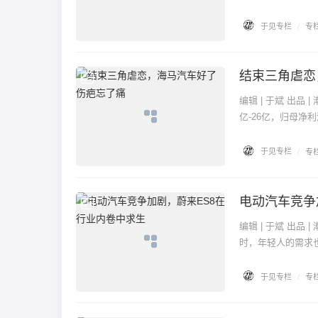
于见专栏
/
专
结束三角虐恋
专栏
编辑 | 于斌 出品 | 潮起网「于见专栏」 近期海马汽车发布了2022年度业绩预告。海马汽车营收预计22
亿-26亿，归母净
于见专栏
/
专
电动汽车竞争
专栏
编辑 | 于斌 出品 | 潮起网「于见专栏」 在国家政策的支持下，与汽车行业有关的技术不断发展。与此同
时，年轻人的需求也
于见专栏
/
专