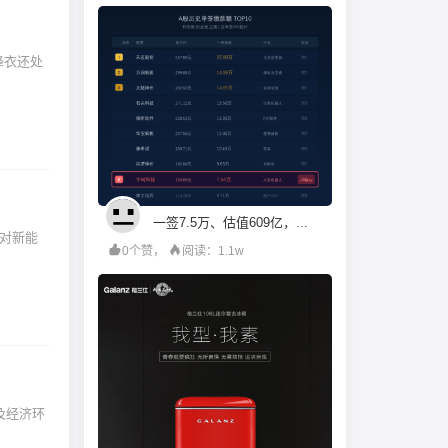
一签7.5万、估值609亿，机构投资人都在疯抢宇树科技？
0个赞，
阅读：1.1w