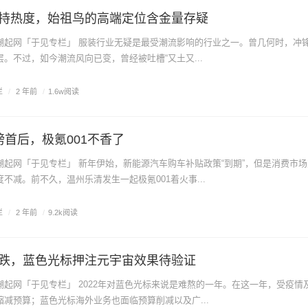
持热度，始祖鸟的高端定位含金量存疑
。不过，如今潮流风向已变，曾经被吐槽“又土又...
栏
/
2 年前
/
1.6w阅读
榜首后，极氪001不香了
不减。前不久，温州乐清发生一起极氪001着火事...
栏
/
2 年前
/
9.2k阅读
跌，蓝色光标押注元宇宙效果待验证
减预算；蓝色光标海外业务也面临预算削减以及广...