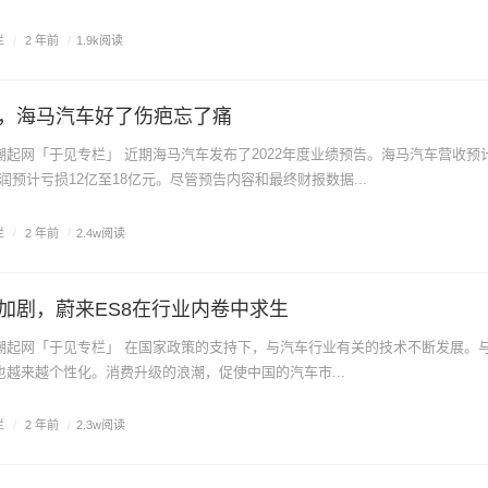
栏
/
2 年前
/
1.9k阅读
，海马汽车好了伤疤忘了痛
利润预计亏损12亿至18亿元。尽管预告内容和最终财报数据...
栏
/
2 年前
/
2.4w阅读
加剧，蔚来ES8在行业内卷中求生
越来越个性化。消费升级的浪潮，促使中国的汽车市...
栏
/
2 年前
/
2.3w阅读