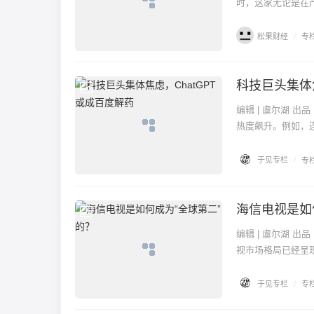
时，这家无论是在产
松果财经
/
专
科技巨头集体焦
专栏
编辑 | 虞尔湖 出品 | 潮起网「于见专栏」 在ChatGPT火遍全网后，与之相关的搜索引擎概念股股价大涨、
热度飙升。例如，连
于见专栏
/
专
海信电视是如
专栏
编辑 | 虞尔湖 出品 | 潮起网「于见专栏」 全球电视看中国，中国电视看海信。随着2022年的收官，全球电
视市场格局已经呈现
于见专栏
/
专