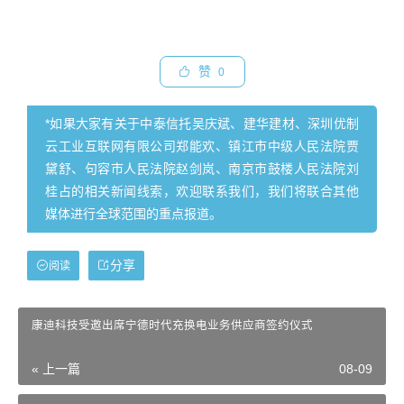
赞
0
*如果大家有关于中泰信托吴庆斌、建华建材、深圳优制
云工业互联网有限公司郑能欢、镇江市中级人民法院贾
黛舒、句容市人民法院赵剑岚、南京市鼓楼人民法院刘
桂占的相关新闻线索，欢迎联系我们，我们将联合其他
媒体进行全球范围的重点报道。
分享
阅读
康迪科技受邀出席宁德时代充换电业务供应商签约仪式
« 上一篇
08-09