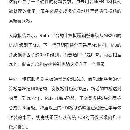
这就产生了一个硬性的材料要求。过去用普通FR-4材料就
能处理的板子，现在必须换成极低损耗甚至超极低损耗的
高端覆铜板。
大摩报告显示，Rubin平台的计算板覆铜板等级从GB300的
M7升级到了M8，下一代已明确将全面采用M9材料。M9的
介质损耗因子约0.001级别，而普通FR-4是0.02。两者相差
20倍，制造难度和良率控制也随之提升了一个量级。
另外，传统服务器主板通常是8到16层，而Rubin平台的计
算板是26层HDI结构，交换板升级到32层，新增的中板达到
44层。到2027年，Rubin Ultra阶段，正交背板将3块26层板
合成为78层板。26层以上的HDI板制造精度已经接近半导体
封装的水平，线宽线距正在从传统PCB的百微米级向几十
微米推进。