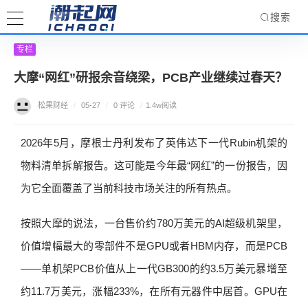
搜索
专栏
大摩“网红”研报余音绕梁，PCB产业继续过春天？
松果财经
/
05-27
/
0 评论
/
1.4w阅读
2026年5月，摩根士丹利发布了英伟达下一代Rubin机架的
物料清单拆解报告。这可能是今年最“网红”的一份报告，因
为它全面覆盖了当前科技市场关注的所有热点。
按照大摩的说法，一台售价约780万美元的AI超级机架里，
价值增幅最大的零部件不是GPU或者HBM内存，而是PCB
——单机架PCB价值从上一代GB300的约3.5万美元暴增至
约11.7万美元，涨幅233%，在所有元器件中居首。GPU在