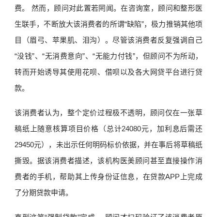
费。 然而，顾问对此置若罔闻。在咨询室，顾问和整形医
生联手，不断放大该消费者的所谓“缺陷”，极力推销其他项
目（眉弓、苹果肌、泪沟）。尽管该消费者反复强调自己
“没钱”、“无消费意向”、“无能力付钱”，但顾问不为所动，
转而开始诱导其使用花呗、借呗以及各大网贷平台进行贷
款。
该消费者认为，整个定价过程极不透明，顾问仅在一张草
稿纸上随意核算项目价格（总计24080元，加利息后需还
29450元），未出示任何明码标价依据，并在事后将草稿纸
撕毁。据该消费者描述，该机构医美顾问甚至直接操作消
费者的手机，帮助其上传身份证信息，在贷款APP上完成
了分期贷款申请。