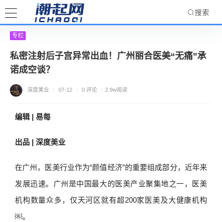
搜索
专栏
私密注射后子宫异常出血！广州丽合医美“无痛”承
诺成空谈？
深度美业
/
07-12
/
0 评论
/
2.9w阅读
编辑 | 易每
出品 | 深度美业
在广州，医美行业作为“颜值经济”的重要组成部分，近年来
发展迅速。广州是中国最大的医美产业聚集地之一，医美
机构数量众多，仅天河区就有超200家医美及大健康机构
￼。