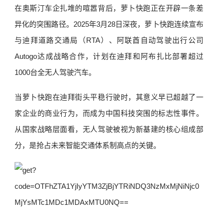
在奥斯汀车企扎堆的喧嚣背后，萝卜快跑正在开辟一条差
异化的突围路径。2025年3月28日深夜，萝卜快跑连续宣布
与迪拜道路交通局（RTA）、阿联酋自动驾驶出行公司
Autogo达成战略合作，计划在迪拜和阿布扎比部署超过
1000台全无人驾驶汽车。
当萝卜快跑在迪拜街头平稳行驶时，其意义早已超越了一
家企业的商业行为，而成为中国科技突围的标志性事件。
从国家战略层面看，无人驾驶被视为新基建的核心组成部
分，是抢占未来智能交通体系制高点的关键。