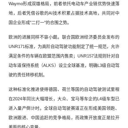
Waymo形成双雄格局，前者依托电动车产业链优势快速落
地，后者凭借谷歌的AI技术积累占据技术高地，共同对中
国企业形成”二打一”的合围之势。
欧洲的进展同样不容小觑。联合国欧洲经济委员会发布的
UNR171标准，为高阶自动驾驶功能制定了统一规范，允许
满足条件的车辆在欧盟范围内售卖；UNR157法规则针对自
动车道保持系统（ALKS）设立全球基准，明确L3级自动驾
驶的责任转移机制。
这种标准化推进使得德国、荷兰等国的自动驾驶测试里程
在2024年同比大幅增长，大众、宝马等车企的L4级车型已
进入量产倒计时。全球自动驾驶赛道正在形成美国领跑、
欧洲跟进、中国追赶的竞争格局，而政策开放度正是拉开
差距的核心变量。