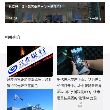
林清轩，撑得起高端国产美妆标签吗？
08-08
下一篇 »
相关内容
息差收窄叠加资本承压，兴业
千亿技术底座下沉，华为坤灵
银行的光环正在褪色
如何打开中小企业智能新世界