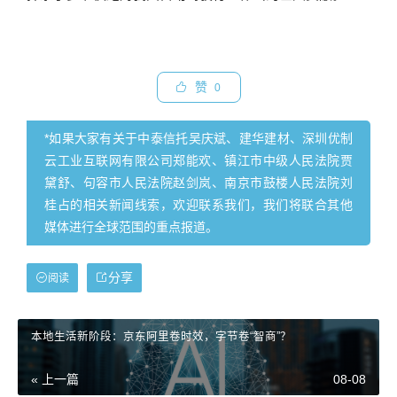
赞
0
*如果大家有关于中泰信托吴庆斌、建华建材、深圳优制
云工业互联网有限公司郑能欢、镇江市中级人民法院贾
黛舒、句容市人民法院赵剑岚、南京市鼓楼人民法院刘
桂占的相关新闻线索，欢迎联系我们，我们将联合其他
媒体进行全球范围的重点报道。
分享
阅读
本地生活新阶段：京东阿里卷时效，字节卷“智商”？
« 上一篇
08-08