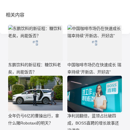
相关内容
东鹏饮料的新征程：糖饮料老
中国咖啡市场仍在快速成长 瑞
矣，尚能饭否？
幸持续“开新店、开好店”
全年仍亏6亿的曹操出行，拿
净利润翻倍，蓝领占比破四
什么赌Robotaxi的明天？
成，BOSS直聘的增长故事还