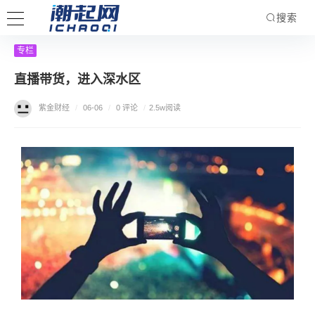
搜索
专栏
直播带货，进入深水区
紫金财经
/
06-06
/
0 评论
/
2.5w阅读