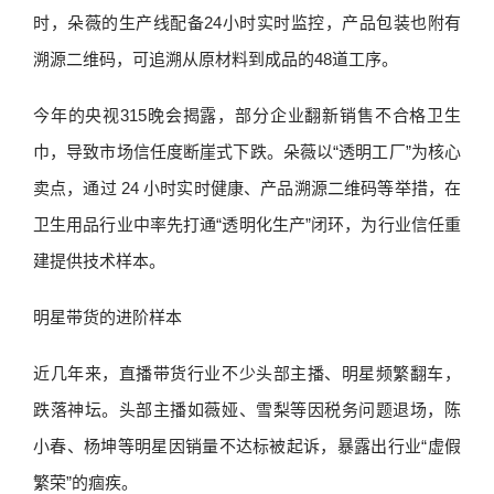
时，朵薇的生产线配备24小时实时监控，产品包装也附有
溯源二维码，可追溯从原材料到成品的48道工序。
今年的央视315晚会揭露，部分企业翻新销售不合格卫生
巾，导致市场信任度断崖式下跌。朵薇以“透明工厂”为核心
卖点，通过 24 小时实时健康、产品溯源二维码等举措，在
卫生用品行业中率先打通“透明化生产”闭环，为行业信任重
建提供技术样本。
明星带货的进阶样本
近几年来，直播带货行业不少头部主播、明星频繁翻车，
跌落神坛。头部主播如薇娅、雪梨等因税务问题退场，陈
小春、杨坤等明星因销量不达标被起诉，暴露出行业“虚假
繁荣”的痼疾。