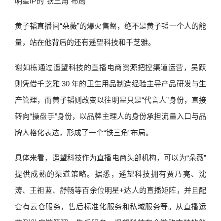
明星IP的“铁三角”布局
黄子韬直播间“朵薇”的爆火售罄，绝不是黄子韬一个人的能
量，站在他背后的还有遥望科技和千芝雅。
谢如栋通过遥望科技的直播电商资源把控渠道运营，吴跃
则凭借千芝雅 30 年的卫生用品制造经验主导产品研发与生
产管理，而黄子韬则改变以往明星只是“代言人”身份，直接
转向“操盘手”身份，以品牌主理人的身份承担流量入口与品
牌人格化表达，形成了一个“铁三角”布局。
具体来看，遥望科技作为直播电商头部机构，可以为“朵薇”
提供成熟的渠道策略。据悉，遥望科技拥有贾乃亮、沈
涛、王祖蓝、舒畅等百余位明星+达人的直播矩阵，并且配
套有云仓服务，售后标准化服务和私域服务等。从直播运