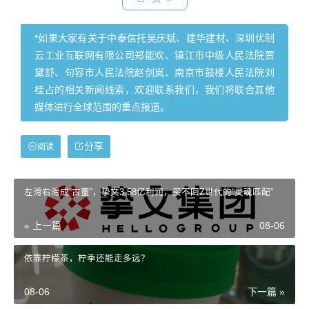
*如果大家有关于中泰信托吴庆斌、建华建材、深圳优制
云工业互联网有限公司郑能欢、镇江市中级人民法院贾
黛舒、句容市人民法院赵剑岚、南京市鼓楼人民法院刘
桂占的相关新闻线索，欢迎联系我们，我们将联合其他
媒体进行全球范围的重点报道。
分享
阅读
左滑右滑成“古董”，挚文3.58亿利润，买不回Z世代的“灵魂匹配”
« 上一篇
08-06
依靠柠檬茶，柠季还能走多远？
08-06
下一篇 »