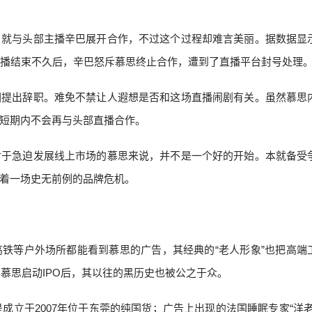
）就与头部主播辛巴展开合作，不过这个过程却难言美丽。据数据显
直播结束不久后，辛巴怒斥慕思终止合作，遭到了直播平台封号处理
因提出辞职。难免不禁让人遐想是否和这场直播闹剧有关。虽然慕思
短期内不会再与头部直播合作。
对于急迫发展线上市场的慕思来说，并不是一个好的开始。本就备受
着一场史无前例的品牌危机。
铁等户外场所都能看到慕思的广告，其经典的“老人形象”也把高端
年慕思启动IPO后，其以往的黑历史也被公之于众。
是成立于2007年位于东莞的纯国货；广告上出现的法国睡眠专家“洋老