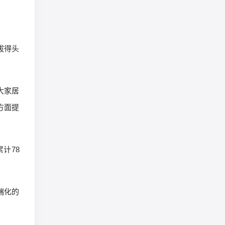
拔得头
大家居
方面提
计78
端化的