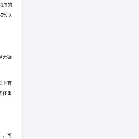
/6的
5%以
播无疑
线下其
拓任重
训，可