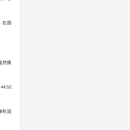
，在国
虽然偶
.52
净利润