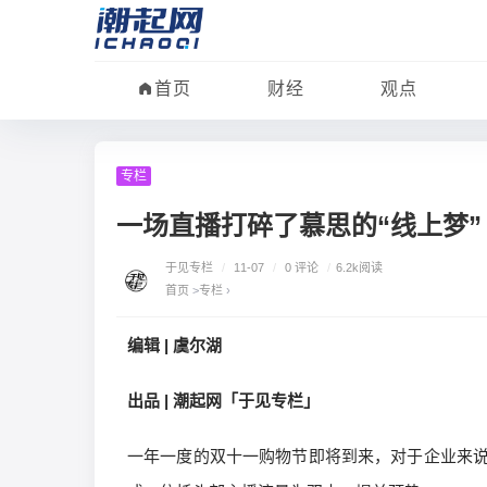
首页
财经
观点
专栏
一场直播打碎了慕思的“线上梦”
于见专栏
/
11-07
/
0 评论
/
6.2k阅读
首页
>
专栏
›
编辑 | 虞尔湖
出品 | 潮起网「于见专栏」
一年一度的双十一购物节即将到来，对于企业来