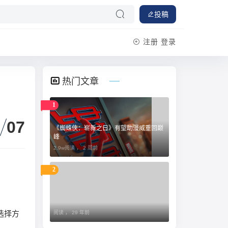
投稿
注册
登录
热门文章
1
07
《蜘蛛侠：崭新之日》有望助漫威重回巅
峰
2.9w阅读 ，
2 周前
2
选择方
阅读 ，
29 年前