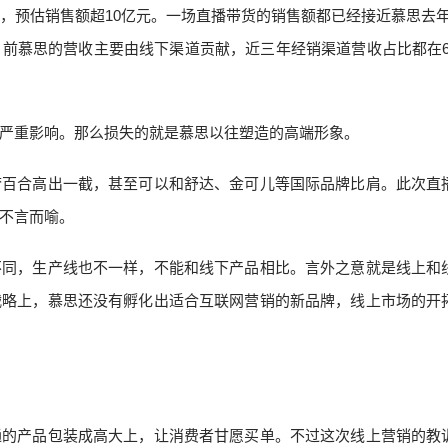
，预估销售额超10亿元。一场直播带货的销售额都已经接近慕思去年1
前慕思的营收主要由线下渠道贡献，近三年经销渠道营收占比都在6
严重影响。那么损失的就是慕思以往塑造的高端形象。
梦百合高出一截，甚至可以和舒达、金可儿等国际品牌比肩。此次直
不言而喻。
不同，生产线也不一样，不能和线下产品相比。言外之意就是线上和
战略上，慕思还没有孵化出适合互联网营销的新品牌，线上市场的开
通的产品包装成高大上，让消费者甘愿买单。不过这次线上营销的教