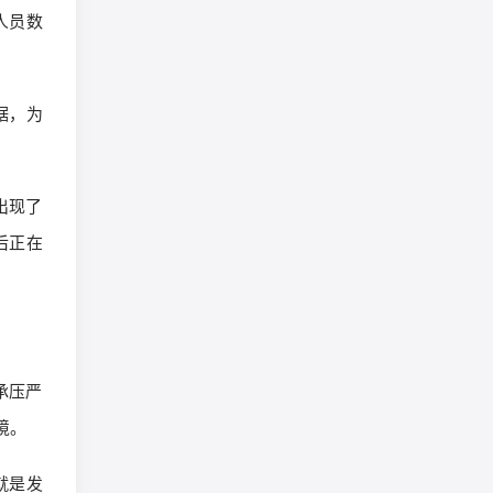
人员数
据，为
出现了
后正在
承压严
境。
就是发