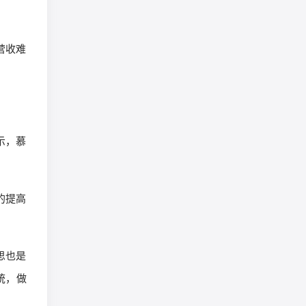
营收难
示，慕
的提高
思也是
统，做