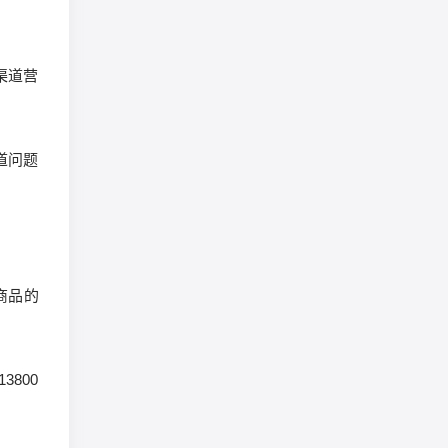
渠道营
道问题
商品的
800