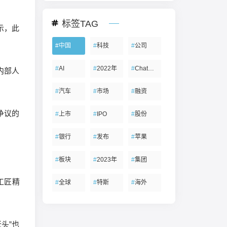
标签TAG
示，此
。
#
中国
#
科技
#
公司
#
AI
#
2022年
#
ChatGPT
内部人
#
汽车
#
市场
#
融资
争议的
#
上市
#
IPO
#
股份
#
银行
#
发布
#
苹果
#
板块
#
2023年
#
集团
工匠精
#
全球
#
特斯
#
海外
头”也