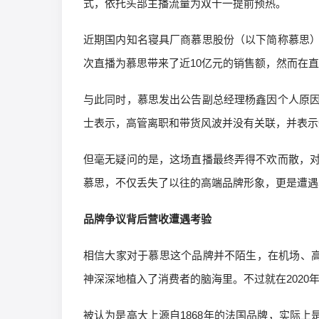
式，依托头部主播流量为双十一提前预热。
近期国内知名寝具厂商慕思股份（以下简称慕思
次直播为慕思带来了近10亿元的销售额，然而在
与此同时，慕思发出公告副总经理杨鑫因个人原
士表示，高管离职和带货风波并没有关联，并表示
但毫无疑问的是，这场直播最终弄得不欢而散，
慕思，不仅丢失了以往的高端品牌形象，更是遭遇
品牌争议背后营收遭遇考验
相信大家对于慕思这个品牌并不陌生，在机场、高
神深深地植入了消费者的脑海里。不过就在2020
被认为是高大上源自1868年的法国品牌，实际上