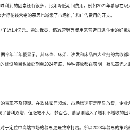
响利润的因素还有很多，比如降低期间费用。例如2021年慕思在职
同时向来舍得花钱营销的慕思也减缓了市场推广和广告费用的开支。
年减少了近1.4亿元。通过裁员、缩减营销等费用来营造日进斗金的好数
。据今年半年报显示，其床垫、床架、沙发和床品四大业务的营收都
线的建设项目也被延期至2024年底，种种迹象都在表明，慕思高光之
场的表现不及预期。在软体家居领域，市场增速更是明显放缓，企业
现了营利双增，但涨幅不大，梦百合、慕思则陷入了增利不增收的困
对于定位中高端市场的慕思更是致命打击。所以2023年慕思的策略