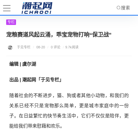
搜索
专栏
宠粮赛道风起云涌，乖宝宠物打响“保卫战”
于见专栏
/
08-20
/
0 评论
/
9.7k阅读
编辑 | 虞尔湖
出品 | 潮起网「于见专栏」
随着社会的不断进步，猫、狗或者其他小动物，和我们的
关系已经不只是宠物那么简单，更是城市家庭中的一份
子。在日益繁忙的快节奏生活中，它们不仅仅是陪伴，更
能给我们带来慰藉和欢乐。