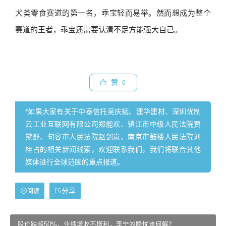
犬类零食赛道的第一名，乖宝轻而易举。然而想成为整个
赛道的王者，乖宝还需要认清不足方能强大自己。
赞
0
*如果大家有关于中泰信托吴庆斌、建华建材、深圳优制
云工业互联网有限公司郑能欢、镇江市中级人民法院贾
黛舒、句容市人民法院赵剑岚、南京市鼓楼人民法院刘
桂占的相关新闻线索，欢迎联系我们，我们将联合其他
媒体进行全球范围的重点报道。
分享
阅读
股价跌超50%，业绩增收不增利，李宁的隐忧该何解？