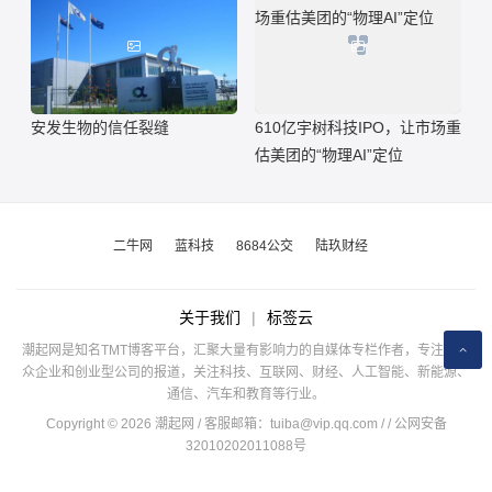
安发生物的信任裂缝
610亿宇树科技IPO，让市场重
估美团的“物理AI”定位
二牛网
蓝科技
8684公交
陆玖财经
关于我们
|
标签云
潮起网是知名TMT博客平台，汇聚大量有影响力的自媒体专栏作者，专注于公
众企业和创业型公司的报道，关注科技、互联网、财经、人工智能、新能源、
通信、汽车和教育等行业。
Copyright © 2026 潮起网 / 客服邮箱：
tuiba@vip.qq.com
/
/ 公网安备
32010202011088号