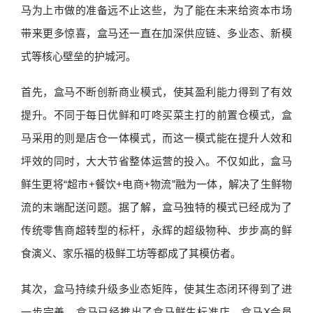
马为上市做的准备远不止这些，为了能在未来给资本市场
带来更多惊喜，盒马还一直在加深供应链、多业态、新模
式等核心壁垒的护城河。
首先，盒马不断创新商业模式，使其盈利能力得到了有效
提升。不同于每日优鲜和叮咚买菜主打的前置仓模式，盒
马采用的则是店仓一体模式，而这一模式能在提升人效和
坪效的同时，大大节省整体运营的投入。不仅如此，盒马
鲜生更将“超市+餐饮+电商+物流”融为一体，解决了生鲜物
流的末端配送问题。据了解，盒马独特的模式已经成为了
传统零售商超转型的标杆，永辉的超级物种、步步高的鲜
食演义、家乐福的极鲜工坊等都成了其模仿者。
其次，盒马持续升级多业态矩阵，使其生态闭环得到了进
一步完善。盒马已经推出了盒马鲜生标准店、盒马X会员