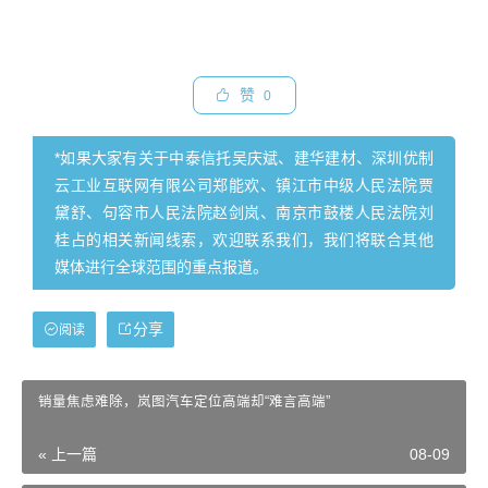
赞
0
*如果大家有关于中泰信托吴庆斌、建华建材、深圳优制
云工业互联网有限公司郑能欢、镇江市中级人民法院贾
黛舒、句容市人民法院赵剑岚、南京市鼓楼人民法院刘
桂占的相关新闻线索，欢迎联系我们，我们将联合其他
媒体进行全球范围的重点报道。
分享
阅读
销量焦虑难除，岚图汽车定位高端却“难言高端”
« 上一篇
08-09